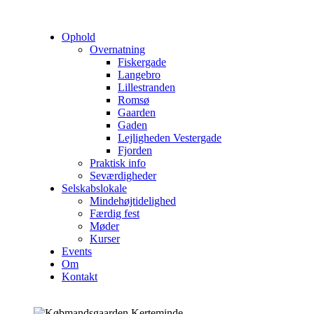
Ophold
Overnatning
Fiskergade
Langebro
Lillestranden
Romsø
Gaarden
Gaden
Lejligheden Vestergade
Fjorden
Praktisk info
Seværdigheder
Selskabslokale
Mindehøjtidelighed
Færdig fest
Møder
Kurser
Events
Om
Kontakt