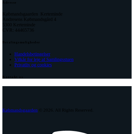
Adresse
Købmandsgaarden Kerteminde
Andresens Købmandsgård 4
5300 Kerteminde
CVR: 44465736
Betalingsmuligheder
Handelsbetingelser
Vilkår for leje af Samlingsstuen
Privatliv og cookies
Kontakt os
facebook
envelope-
phone-
2
call
Købmandsgaarden
© 2026. All Rights Reserved.