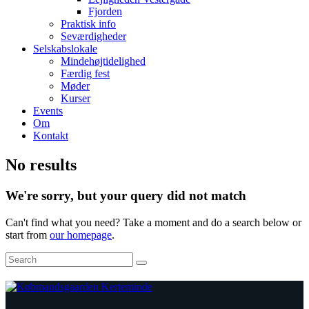
Fjorden
Praktisk info
Seværdigheder
Selskabslokale
Mindehøjtidelighed
Færdig fest
Møder
Kurser
Events
Om
Kontakt
facebook
envelope-
phone-
No results
2
call
We're sorry, but your query did not match
Can't find what you need? Take a moment and do a search below or
start from
our homepage
.
Search