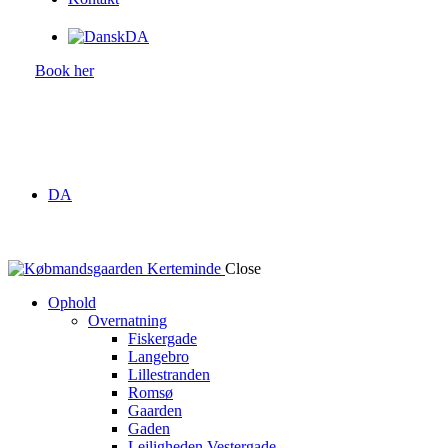
DA
Book her
DA
Close
Ophold
Overnatning
Fiskergade
Langebro
Lillestranden
Romsø
Gaarden
Gaden
Lejligheden Vestergade