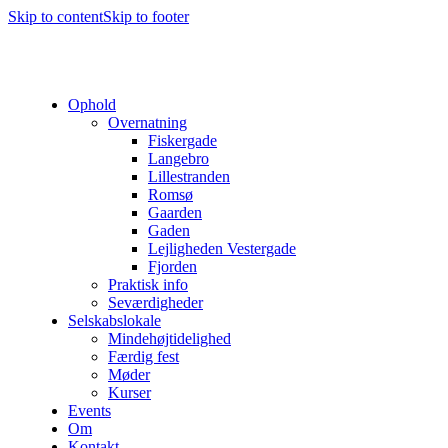
Skip to content
Skip to footer
Ophold
Overnatning
Fiskergade
Langebro
Lillestranden
Romsø
Gaarden
Gaden
Lejligheden Vestergade
Fjorden
Praktisk info
Seværdigheder
Selskabslokale
Mindehøjtidelighed
Færdig fest
Møder
Kurser
Events
Om
Kontakt