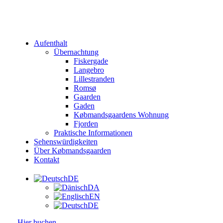
Aufenthalt
Übernachtung
Fiskergade
Langebro
Lillestranden
Romsø
Gaarden
Gaden
Købmandsgaardens Wohnung
Fjorden
Praktische Informationen
Sehenswürdigkeiten
Über Købmandsgaarden
Kontakt
DE
DA
EN
DE
Hier buchen