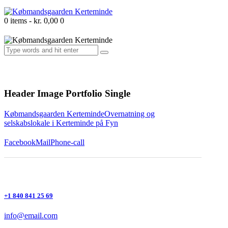
0 items
-
kr. 0,00
0
Header Image Portfolio Single
Købmandsgaarden Kerteminde
Overnatning og
selskabslokale i Kerteminde på Fyn
Facebook
Mail
Phone-call
+1 840 841 25 69
info@email.com