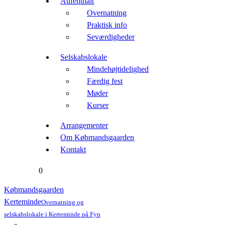
Aufenthalt
Overnatning
Praktisk info
Seværdigheder
Selskabslokale
Mindehøjtidelighed
Færdig fest
Møder
Kurser
Arrangementer
Om Købmandsgaarden
Kontakt
0
Købmandsgaarden
Kerteminde
Overnatning og
selskabslokale i Kerteminde på Fyn