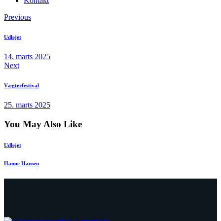
Kontakt
facebook
envelope-
phone-
Indlægsnavigation
Previous
2
call
Udlejet
14. marts 2025
Next
Vægterfestival
25. marts 2025
You May Also Like
Udlejet
Hanne Hansen