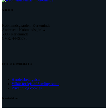
Adresse
Købmandsgaarden Kerteminde
Andresens Købmandsgård 4
5300 Kerteminde
CVR: 44465736
Betalingsmuligheder
Handelsbetingelser
Vilkår for leje af Samlingsstuen
Privatliv og cookies
Kontakt os