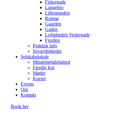
Fiskergade
Langebro
Lillestranden
Romsø
Gaarden
Gaden
Lejligheden Vestergade
Fjorden
Praktisk info
Seværdigheder
Selskabslokale
Mindehøjtidelighed
Færdig fest
Møder
Kurser
Events
Om
Kontakt
Book her