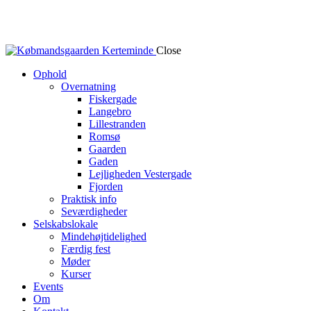
Close
Ophold
Overnatning
Fiskergade
Langebro
Lillestranden
Romsø
Gaarden
Gaden
Lejligheden Vestergade
Fjorden
Praktisk info
Seværdigheder
Selskabslokale
Mindehøjtidelighed
Færdig fest
Møder
Kurser
Events
Om