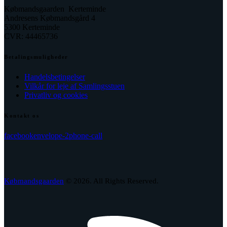
Købmandsgaarden Kerteminde
Andresens Købmandsgård 4
5300 Kerteminde
CVR: 44465736
Betalingsmuligheder
Handelsbetingelser
Vilkår for leje af Samlingsstuen
Privatliv og cookies
Kontakt os
facebook
envelope-2
phone-call
Købmandsgaarden
© 2026. All Rights Reserved.