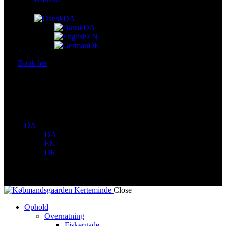
DA
DA
EN
DE
Book her
DA
DA
EN
DE
Close
Ophold
Overnatning
Fiskergade