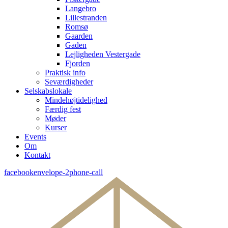
Langebro
Lillestranden
Romsø
Gaarden
Gaden
Lejligheden Vestergade
Fjorden
Praktisk info
Seværdigheder
Selskabslokale
Mindehøjtidelighed
Færdig fest
Møder
Kurser
Events
Om
Kontakt
facebook
envelope-2
phone-call