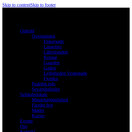
Skip to content
Skip to footer
Ophold
Overnatning
Fiskergade
Langebro
Lillestranden
Romsø
Gaarden
Gaden
Lejligheden Vestergade
Fjorden
Praktisk info
Seværdigheder
Selskabslokale
Mindehøjtidelighed
Færdig fest
Møder
Kurser
Events
Om
Kontakt