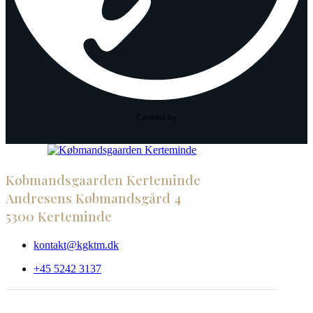
Created by
Købmandsgaarden Kerteminde
Andresens Købmandsgård 4
5300 Kerteminde
kontakt@kgktm.dk
+45 5242 3137