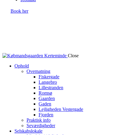
Book her
Close
Ophold
Overnatning
Fiskergade
Langebro
Lillestranden
Romsø
Gaarden
Gaden
Lejligheden Vestergade
Fjorden
Praktisk info
Seværdigheder
Selskabslokale