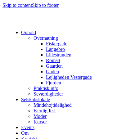
Skip to content
Skip to footer
Ophold
Overnatning
Fiskergade
Langebro
Lillestranden
Romsø
Gaarden
Gaden
Lejligheden Vestergade
Fjorden
Praktisk info
Seværdigheder
Selskabslokale
Mindehøjtidelighed
Færdig fest
Møder
Kurser
Events
Om
Kontakt