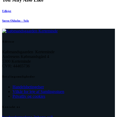
Udlejet
Søren Okholm – Solo
Adresse
Købmandsgaarden Kerteminde
Andresens Købmandsgård 4
5300 Kerteminde
CVR: 44465736
Betalingsmuligheder
Handelsbetingelser
Vilkår for leje af Samlingsstuen
Privatliv og cookies
Kontakt os