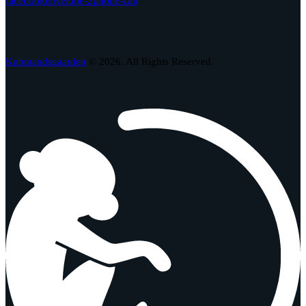
facebook
envelope-2
phone-call
Købmandsgaarden
© 2026. All Rights Reserved.