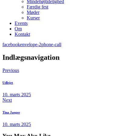
Mindehøjtidelighed
Færdig fest
Møder
Kurser
Events
Om
Kontakt
facebook
envelope-2
phone-call
Indlægsnavigation
Previous
Udlejet
10. marts 2025
Next
Tina Jaeger
10. marts 2025
You May Also Like