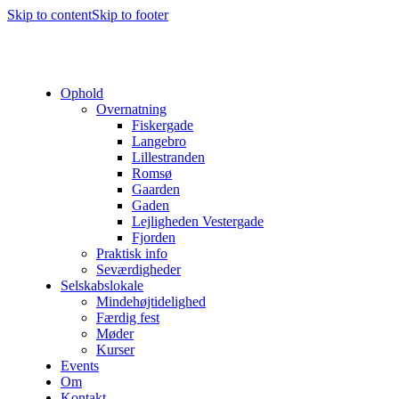
Skip to content
Skip to footer
Ophold
Overnatning
Fiskergade
Langebro
Lillestranden
Romsø
Gaarden
Gaden
Lejligheden Vestergade
Fjorden
Praktisk info
Seværdigheder
Selskabslokale
Mindehøjtidelighed
Færdig fest
Møder
Kurser
Events
Om
Kontakt