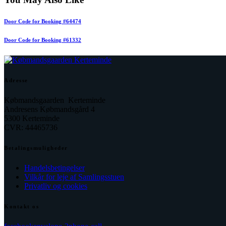
Door Code for Booking #64474
Door Code for Booking #61332
Adresse
Købmandsgaarden Kerteminde
Andresens Købmandsgård 4
5300 Kerteminde
CVR: 44465736
Betalingsmuligheder
Handelsbetingelser
Vilkår for leje af Samlingsstuen
Privatliv og cookies
Kontakt os