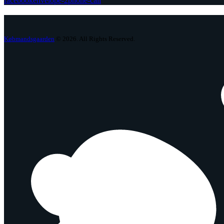
facebook
envelope-2
phone-call
Købmandsgaarden
© 2026. All Rights Reserved.