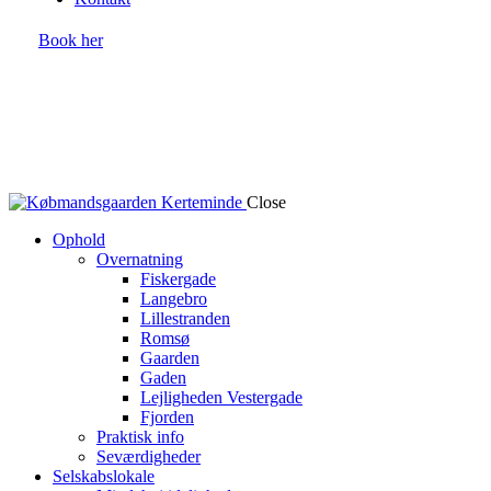
Book her
Close
Ophold
Overnatning
Fiskergade
Langebro
Lillestranden
Romsø
Gaarden
Gaden
Lejligheden Vestergade
Fjorden
Praktisk info
Seværdigheder
Selskabslokale