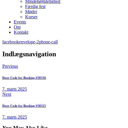
Mindehøjtidelighed
Færdig fest
Møder
Kurser
Events
Om
Kontakt
facebook
envelope-2
phone-call
Indlægsnavigation
Previous
Door Code for Booking #58316
7. marts 2025
Next
Door Code for Booking #58325
7. marts 2025
You May Also Like