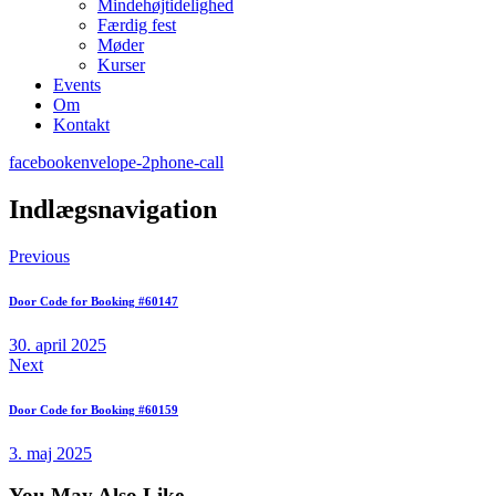
Mindehøjtidelighed
Færdig fest
Møder
Kurser
Events
Om
Kontakt
facebook
envelope-2
phone-call
Indlægsnavigation
Previous
Door Code for Booking #60147
30. april 2025
Next
Door Code for Booking #60159
3. maj 2025
You May Also Like