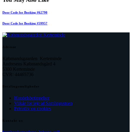
Door Code for Booking #62790
Door Code for Booking #59957
Adresse
Købmandsgaarden Kerteminde
Andresens Købmandsgård 4
5300 Kerteminde
CVR: 44465736
Betalingsmuligheder
Handelsbetingelser
Vilkår for leje af Samlingsstuen
Privatliv og cookies
Kontakt os