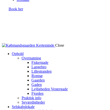
Book her
Close
Ophold
Overnatning
Fiskergade
Langebro
Lillestranden
Romsø
Gaarden
Gaden
Lejligheden Vestergade
Fjorden
Praktisk info
Seværdigheder
Selskabslokale