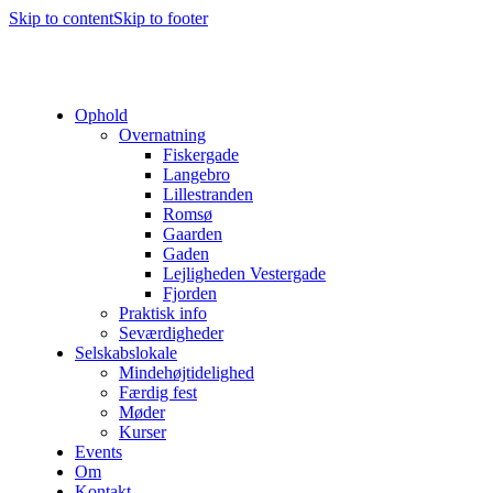
Skip to content
Skip to footer
Ophold
Overnatning
Fiskergade
Langebro
Lillestranden
Romsø
Gaarden
Gaden
Lejligheden Vestergade
Fjorden
Praktisk info
Seværdigheder
Selskabslokale
Mindehøjtidelighed
Færdig fest
Møder
Kurser
Events
Om
Kontakt