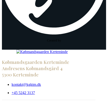
Created by
Købmandsgaarden Kerteminde
Andresens Købmandsgård 4
5300 Kerteminde
kontakt@kgktm.dk
+45 5242 3137