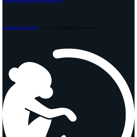
facebook
envelope-2
phone-call
Købmandsgaarden
© 2026. All Rights Reserved.