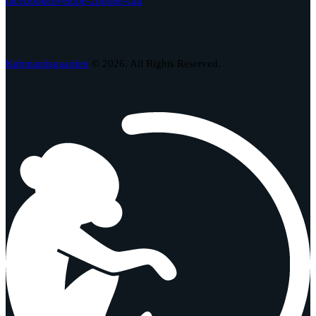
facebook
envelope-2
phone-call
Købmandsgaarden
© 2026. All Rights Reserved.