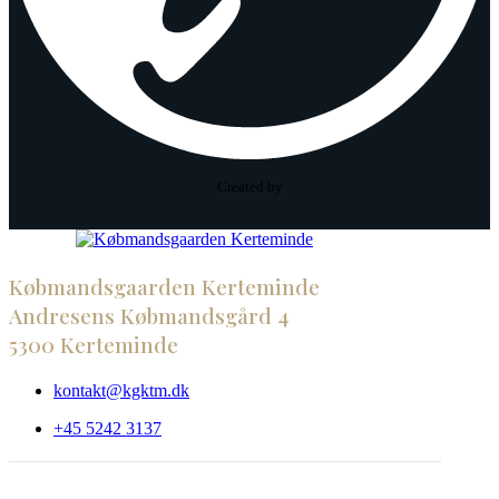
Created by
Købmandsgaarden Kerteminde
Andresens Købmandsgård 4
5300 Kerteminde
kontakt@kgktm.dk
+45 5242 3137