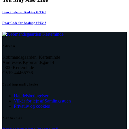
Door Code for Booking #59370
Door Code for Booking #60348
Adresse
Købmandsgaarden Kerteminde
Andresens Købmandsgård 4
5300 Kerteminde
CVR: 44465736
Betalingsmuligheder
Handelsbetingelser
Vilkår for leje af Samlingsstuen
Privatliv og cookies
Kontakt os