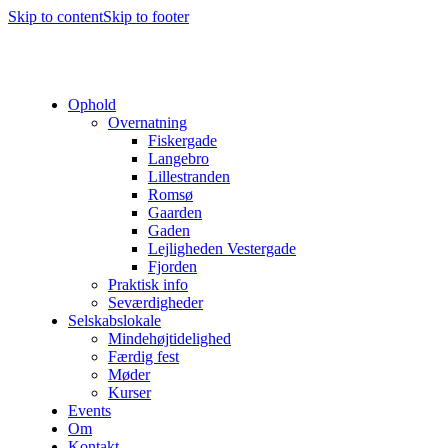
Skip to content
Skip to footer
Ophold
Overnatning
Fiskergade
Langebro
Lillestranden
Romsø
Gaarden
Gaden
Lejligheden Vestergade
Fjorden
Praktisk info
Seværdigheder
Selskabslokale
Mindehøjtidelighed
Færdig fest
Møder
Kurser
Events
Om
Kontakt