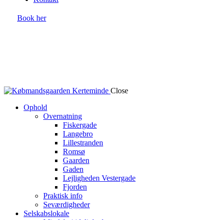
Book her
Close
Ophold
Overnatning
Fiskergade
Langebro
Lillestranden
Romsø
Gaarden
Gaden
Lejligheden Vestergade
Fjorden
Praktisk info
Seværdigheder
Selskabslokale