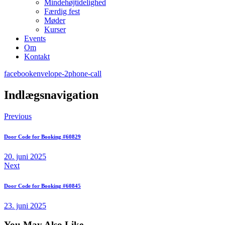
Mindehøjtidelighed
Færdig fest
Møder
Kurser
Events
Om
Kontakt
facebook
envelope-2
phone-call
Indlægsnavigation
Previous
Door Code for Booking #60829
20. juni 2025
Next
Door Code for Booking #60845
23. juni 2025
You May Also Like