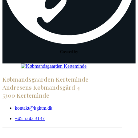
Created by
Købmandsgaarden Kerteminde
Andresens Købmandsgård 4
5300 Kerteminde
kontakt@kgktm.dk
+45 5242 3137