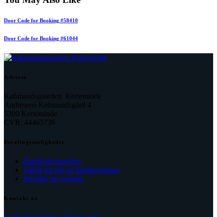
Door Code for Booking #58410
Door Code for Booking #61044
Adresse
Købmandsgaarden Kerteminde
Andresens Købmandsgård 4
5300 Kerteminde
CVR: 44465736
Betalingsmuligheder
Handelsbetingelser
Vilkår for leje af Samlingsstuen
Privatliv og cookies
Kontakt os