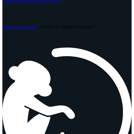
facebook
envelope-2
phone-call
Købmandsgaarden
© 2026. All Rights Reserved.