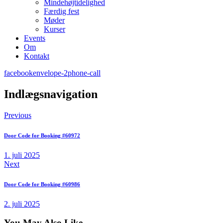
Mindehøjtidelighed
Færdig fest
Møder
Kurser
Events
Om
Kontakt
facebook
envelope-2
phone-call
Indlægsnavigation
Previous
Door Code for Booking #60972
1. juli 2025
Next
Door Code for Booking #60986
2. juli 2025
You May Also Like