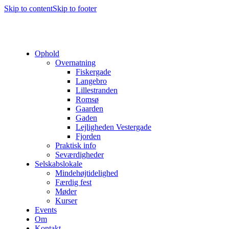
Skip to content
Skip to footer
Ophold
Overnatning
Fiskergade
Langebro
Lillestranden
Romsø
Gaarden
Gaden
Lejligheden Vestergade
Fjorden
Praktisk info
Seværdigheder
Selskabslokale
Mindehøjtidelighed
Færdig fest
Møder
Kurser
Events
Om
Kontakt