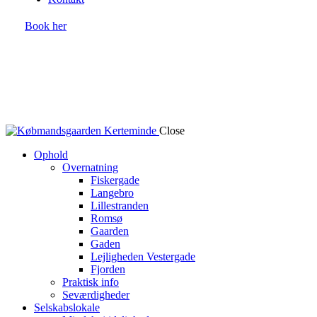
Book her
Close
Ophold
Overnatning
Fiskergade
Langebro
Lillestranden
Romsø
Gaarden
Gaden
Lejligheden Vestergade
Fjorden
Praktisk info
Seværdigheder
Selskabslokale