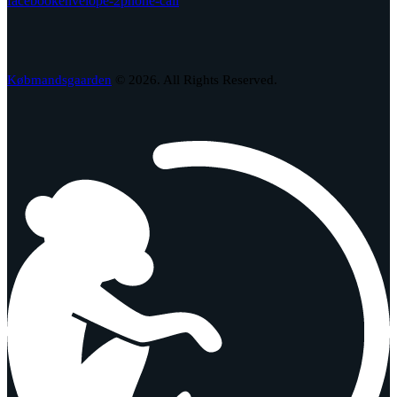
facebook
envelope-2
phone-call
Købmandsgaarden
© 2026. All Rights Reserved.