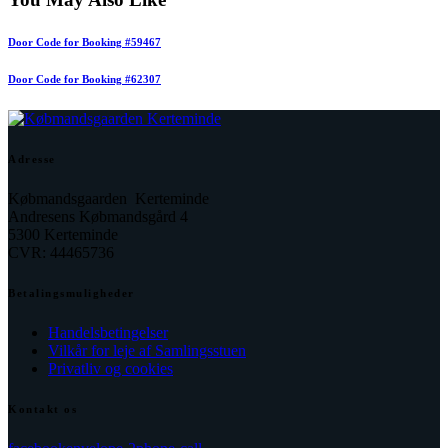
Door Code for Booking #59467
Door Code for Booking #62307
Adresse
Købmandsgaarden Kerteminde
Andresens Købmandsgård 4
5300 Kerteminde
CVR: 44465736
Betalingsmuligheder
Handelsbetingelser
Vilkår for leje af Samlingsstuen
Privatliv og cookies
Kontakt os