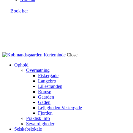
Book her
Close
Ophold
Overnatning
Fiskergade
Langebro
Lillestranden
Romsø
Gaarden
Gaden
Lejligheden Vestergade
Fjorden
Praktisk info
Seværdigheder
Selskabslokale