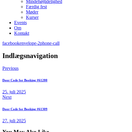
Mindehøjtidelighed
Færdig fest
Møder
Kurser
Events
Om
Kontakt
facebook
envelope-2
phone-call
Indlægsnavigation
Previous
Door Code for Booking #61280
25. juli 2025
Next
Door Code for Booking #61309
27. juli 2025
You May Also Like