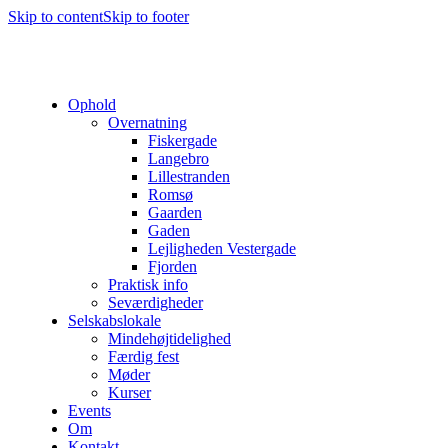
Skip to content
Skip to footer
Ophold
Overnatning
Fiskergade
Langebro
Lillestranden
Romsø
Gaarden
Gaden
Lejligheden Vestergade
Fjorden
Praktisk info
Seværdigheder
Selskabslokale
Mindehøjtidelighed
Færdig fest
Møder
Kurser
Events
Om
Kontakt