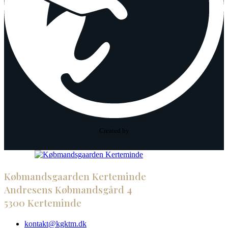
Created by
Købmandsgaarden Kerteminde
Andresens Købmandsgård 4
5300 Kerteminde
kontakt@kgktm.dk