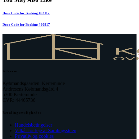
Door Code for Booking #62112
Door Code for Booking #60817
Adresse
Købmandsgaarden Kerteminde
Andresens Købmandsgård 4
5300 Kerteminde
CVR: 44465736
Betalingsmuligheder
Handelsbetingelser
Vilkår for leje af Samlingsstuen
Privatliv og cookies