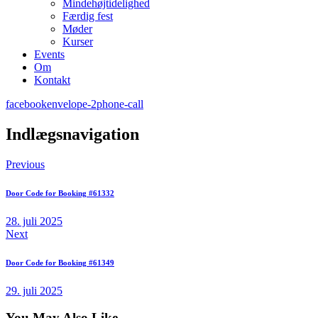
Mindehøjtidelighed
Færdig fest
Møder
Kurser
Events
Om
Kontakt
facebook
envelope-2
phone-call
Indlægsnavigation
Previous
Door Code for Booking #61332
28. juli 2025
Next
Door Code for Booking #61349
29. juli 2025
You May Also Like