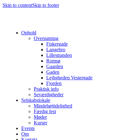
Skip to content
Skip to footer
Ophold
Overnatning
Fiskergade
Langebro
Lillestranden
Romsø
Gaarden
Gaden
Lejligheden Vestergade
Fjorden
Praktisk info
Seværdigheder
Selskabslokale
Mindehøjtidelighed
Færdig fest
Møder
Kurser
Events
Om
Kontakt