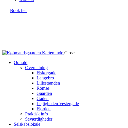
Book her
Close
Ophold
Overnatning
Fiskergade
Langebro
Lillestranden
Romsø
Gaarden
Gaden
Lejligheden Vestergade
Fjorden
Praktisk info
Seværdigheder
Selskabslokale