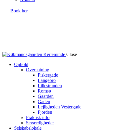
Book her
Close
Ophold
Overnatning
Fiskergade
Langebro
Lillestranden
Romsø
Gaarden
Gaden
Lejligheden Vestergade
Fjorden
Praktisk info
Seværdigheder
Selskabslokale