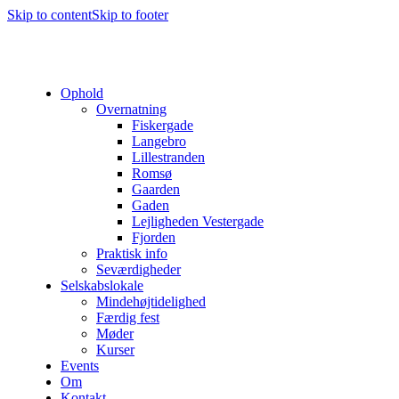
Skip to content
Skip to footer
Ophold
Overnatning
Fiskergade
Langebro
Lillestranden
Romsø
Gaarden
Gaden
Lejligheden Vestergade
Fjorden
Praktisk info
Seværdigheder
Selskabslokale
Mindehøjtidelighed
Færdig fest
Møder
Kurser
Events
Om
Kontakt