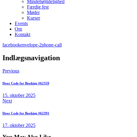
Mindehøjtidelighed
Færdig fest
Møder
Kurser
Events
Om
Kontakt
facebook
envelope-2
phone-call
Indlægsnavigation
Previous
Door Code for Booking #62359
15. oktober 2025
Next
Door Code for Booking #62391
17. oktober 2025
You May Also Like