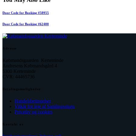
Door Code for Booking #58955
Door Code for Booking #62400
Adresse
Købmandsgaarden Kerteminde
Andresens Købmandsgård 4
5300 Kerteminde
CVR: 44465736
Betalingsmuligheder
Handelsbetingelser
Vilkår for leje af Samlingsstuen
Privatliv og cookies
Kontakt os