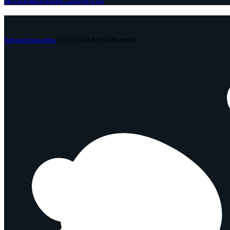
facebook
envelope-2
phone-call
Købmandsgaarden
© 2026. All Rights Reserved.