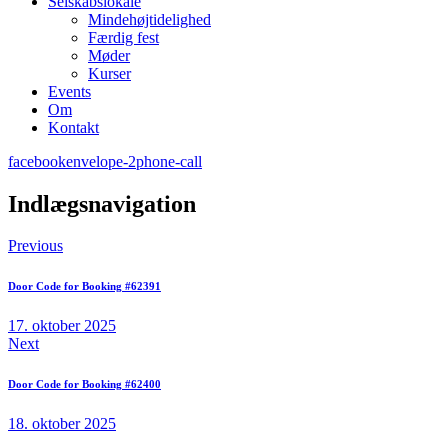
Selskabslokale
Mindehøjtidelighed
Færdig fest
Møder
Kurser
Events
Om
Kontakt
facebook
envelope-2
phone-call
Indlægsnavigation
Previous
Door Code for Booking #62391
17. oktober 2025
Next
Door Code for Booking #62400
18. oktober 2025