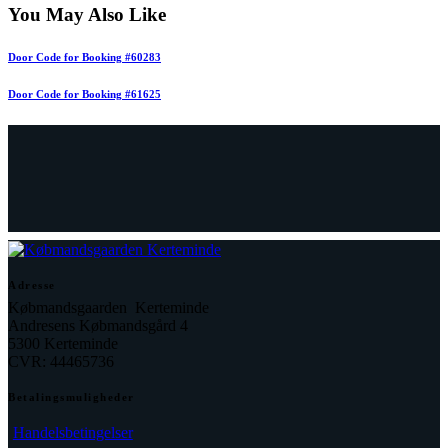
You May Also Like
Door Code for Booking #60283
Door Code for Booking #61625
Adresse
Købmandsgaarden Kerteminde
Andresens Købmandsgård 4
5300 Kerteminde
CVR: 44465736
Betalingsmuligheder
Handelsbetingelser