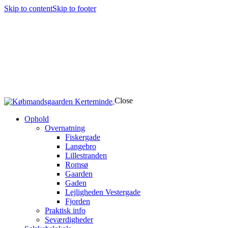
Skip to content
Skip to footer
Close
Ophold
Overnatning
Fiskergade
Langebro
Lillestranden
Romsø
Gaarden
Gaden
Lejligheden Vestergade
Fjorden
Praktisk info
Seværdigheder