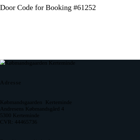
Door Code for Booking #61252
Adresse
Købmandsgaarden Kerteminde
Andresens Købmandsgård 4
5300 Kerteminde
CVR: 44465736