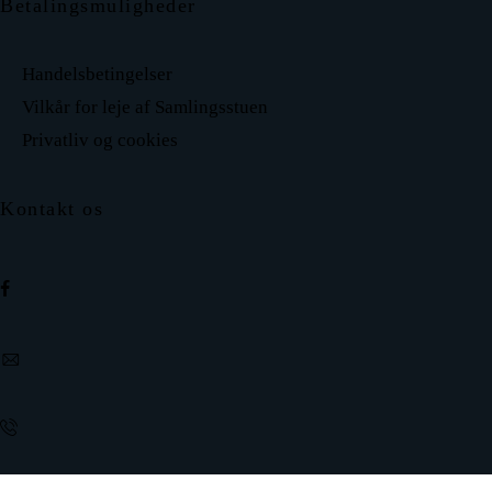
Betalingsmuligheder
Handelsbetingelser
Vilkår for leje af Samlingsstuen
Privatliv og cookies
Kontakt os
facebook
envelope-2
phone-call