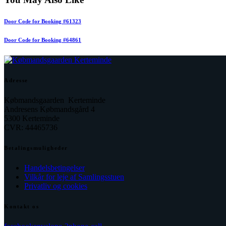
Door Code for Booking #61323
Door Code for Booking #64861
Adresse
Købmandsgaarden Kerteminde
Andresens Købmandsgård 4
5300 Kerteminde
CVR: 44465736
Betalingsmuligheder
Handelsbetingelser
Vilkår for leje af Samlingsstuen
Privatliv og cookies
Kontakt os