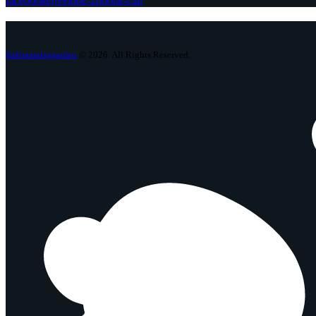
facebook
envelope-2
phone-call
Købmandsgaarden
© 2026. All Rights Reserved.