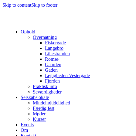
Skip to content
Skip to footer
Ophold
Overnatning
Fiskergade
Langebro
Lillestranden
Romsø
Gaarden
Gaden
Lejligheden Vestergade
Fjorden
Praktisk info
Seværdigheder
Selskabslokale
Mindehøjtidelighed
Færdig fest
Møder
Kurser
Events
Om
Kontakt