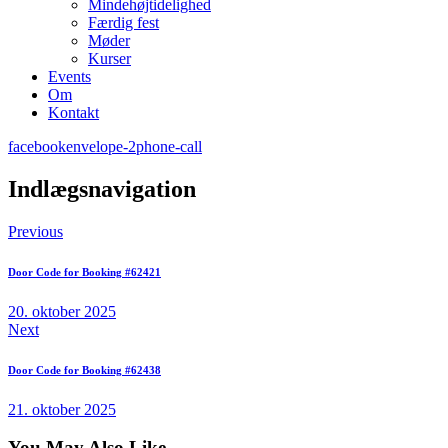
Mindehøjtidelighed
Færdig fest
Møder
Kurser
Events
Om
Kontakt
facebook
envelope-2
phone-call
Indlægsnavigation
Previous
Door Code for Booking #62421
20. oktober 2025
Next
Door Code for Booking #62438
21. oktober 2025
You May Also Like