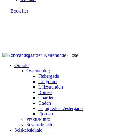
Book her
Close
Ophold
Overnatning
Fiskergade
Langebro
Lillestranden
Romsø
Gaarden
Gaden
Lejligheden Vestergade
Fjorden
Praktisk info
Seværdigheder
Selskabslokale