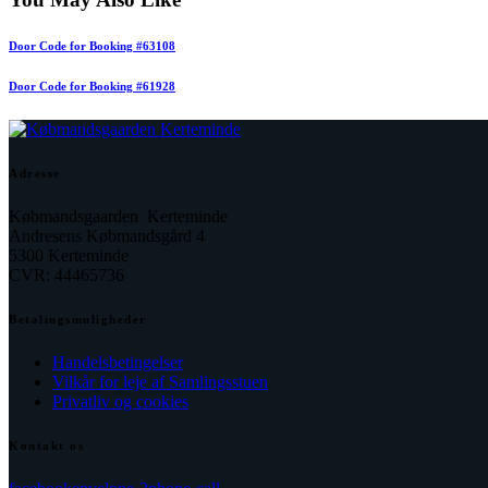
Door Code for Booking #63108
Door Code for Booking #61928
Adresse
Købmandsgaarden Kerteminde
Andresens Købmandsgård 4
5300 Kerteminde
CVR: 44465736
Betalingsmuligheder
Handelsbetingelser
Vilkår for leje af Samlingsstuen
Privatliv og cookies
Kontakt os