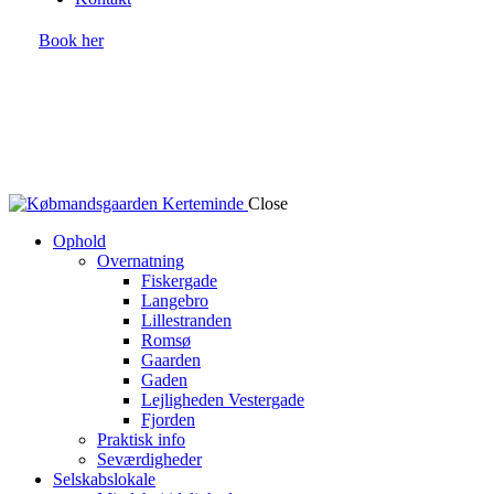
Book her
Close
Ophold
Overnatning
Fiskergade
Langebro
Lillestranden
Romsø
Gaarden
Gaden
Lejligheden Vestergade
Fjorden
Praktisk info
Seværdigheder
Selskabslokale