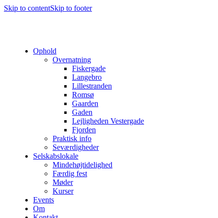
Skip to content
Skip to footer
Ophold
Overnatning
Fiskergade
Langebro
Lillestranden
Romsø
Gaarden
Gaden
Lejligheden Vestergade
Fjorden
Praktisk info
Seværdigheder
Selskabslokale
Mindehøjtidelighed
Færdig fest
Møder
Kurser
Events
Om
Kontakt