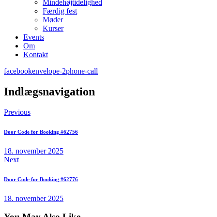
Mindehøjtidelighed
Færdig fest
Møder
Kurser
Events
Om
Kontakt
facebook
envelope-2
phone-call
Indlægsnavigation
Previous
Door Code for Booking #62756
18. november 2025
Next
Door Code for Booking #62776
18. november 2025
You May Also Like