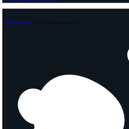
facebook
envelope-2
phone-call
Købmandsgaarden
© 2026. All Rights Reserved.