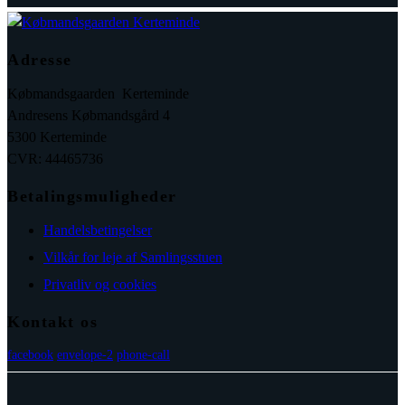
Adresse
Købmandsgaarden Kerteminde
Andresens Købmandsgård 4
5300 Kerteminde
CVR: 44465736
Betalingsmuligheder
Handelsbetingelser
Vilkår for leje af Samlingsstuen
Privatliv og cookies
Kontakt os
facebook
envelope-2
phone-call