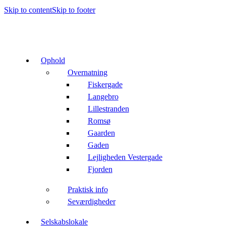
Skip to content
Skip to footer
Ophold
Overnatning
Fiskergade
Langebro
Lillestranden
Romsø
Gaarden
Gaden
Lejligheden Vestergade
Fjorden
Praktisk info
Seværdigheder
Selskabslokale