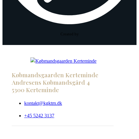
Created by
Købmandsgaarden Kerteminde
Andresens Købmandsgård 4
5300 Kerteminde
kontakt@kgktm.dk
+45 5242 3137