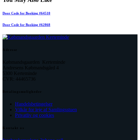
Door Code for Booking #64510
Door Code for Booking #62868
Adresse
Købmandsgaarden Kerteminde
Andresens Købmandsgård 4
5300 Kerteminde
CVR: 44465736
Betalingsmuligheder
Handelsbetingelser
Vilkår for leje af Samlingsstuen
Privatliv og cookies
Kontakt os