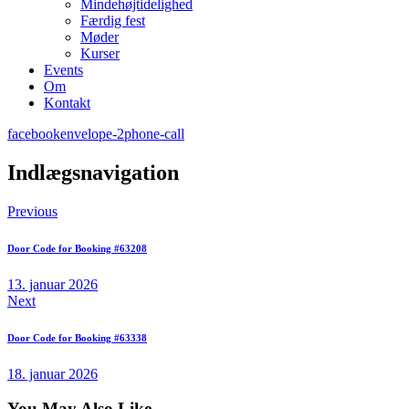
Mindehøjtidelighed
Færdig fest
Møder
Kurser
Events
Om
Kontakt
facebook
envelope-2
phone-call
Indlægsnavigation
Previous
Door Code for Booking #63208
13. januar 2026
Next
Door Code for Booking #63338
18. januar 2026
You May Also Like