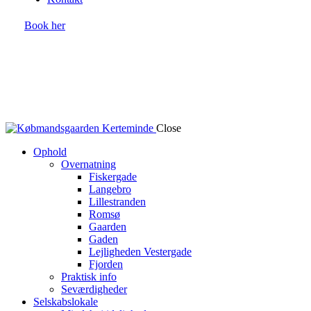
Book her
Close
Ophold
Overnatning
Fiskergade
Langebro
Lillestranden
Romsø
Gaarden
Gaden
Lejligheden Vestergade
Fjorden
Praktisk info
Seværdigheder
Selskabslokale