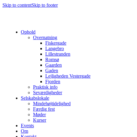
Skip to content
Skip to footer
Ophold
Overnatning
Fiskergade
Langebro
Lillestranden
Romsø
Gaarden
Gaden
Lejligheden Vestergade
Fjorden
Praktisk info
Seværdigheder
Selskabslokale
Mindehøjtidelighed
Færdig fest
Møder
Kurser
Events
Om
Kontakt