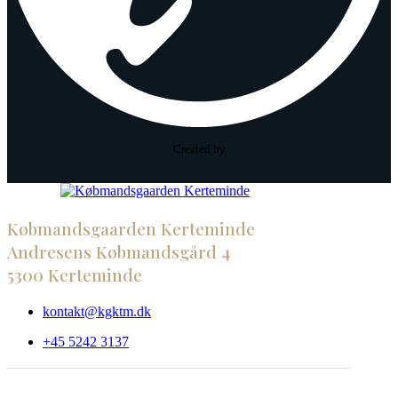
Created by
Købmandsgaarden Kerteminde
Andresens Købmandsgård 4
5300 Kerteminde
kontakt@kgktm.dk
+45 5242 3137