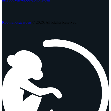
facebook
envelope-2
phone-call
Købmandsgaarden
© 2026. All Rights Reserved.