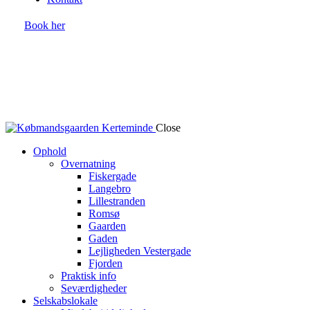
Book her
Close
Ophold
Overnatning
Fiskergade
Langebro
Lillestranden
Romsø
Gaarden
Gaden
Lejligheden Vestergade
Fjorden
Praktisk info
Seværdigheder
Selskabslokale