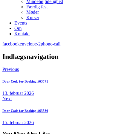
Mindehøjtidelighed
Færdig fest
Møder
Kurser
Events
Om
Kontakt
facebook
envelope-2
phone-call
Indlægsnavigation
Previous
Door Code for Booking #63571
13. februar 2026
Next
Door Code for Booking #63580
15. februar 2026
You May Also Like