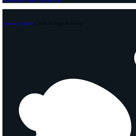
facebook
envelope-2
phone-call
Købmandsgaarden
© 2026. All Rights Reserved.