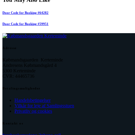
Door Code for Booking #64282
Door Code for Booking #59951
Adresse
Købmandsgaarden Kerteminde
Andresens Købmandsgård 4
5300 Kerteminde
CVR: 44465736
Betalingsmuligheder
Handelsbetingelser
Vilkår for leje af Samlingsstuen
Privatliv og cookies
Kontakt os