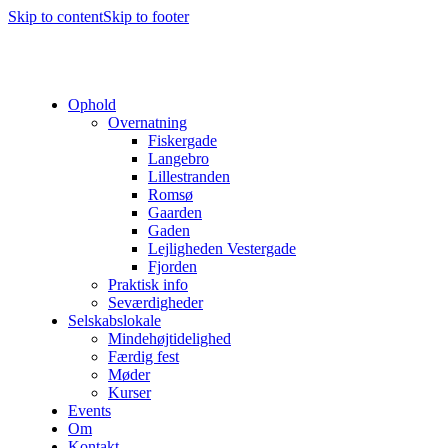
Skip to content
Skip to footer
Ophold
Overnatning
Fiskergade
Langebro
Lillestranden
Romsø
Gaarden
Gaden
Lejligheden Vestergade
Fjorden
Praktisk info
Seværdigheder
Selskabslokale
Mindehøjtidelighed
Færdig fest
Møder
Kurser
Events
Om
Kontakt