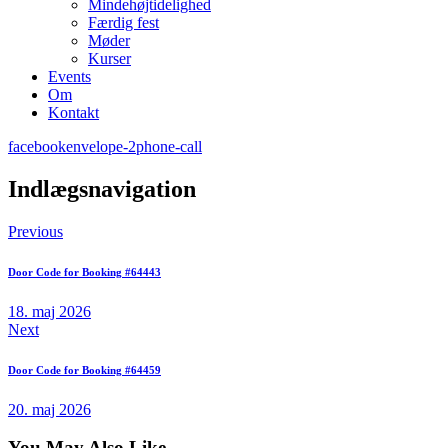
Mindehøjtidelighed
Færdig fest
Møder
Kurser
Events
Om
Kontakt
facebook
envelope-2
phone-call
Indlægsnavigation
Previous
Door Code for Booking #64443
18. maj 2026
Next
Door Code for Booking #64459
20. maj 2026
You May Also Like