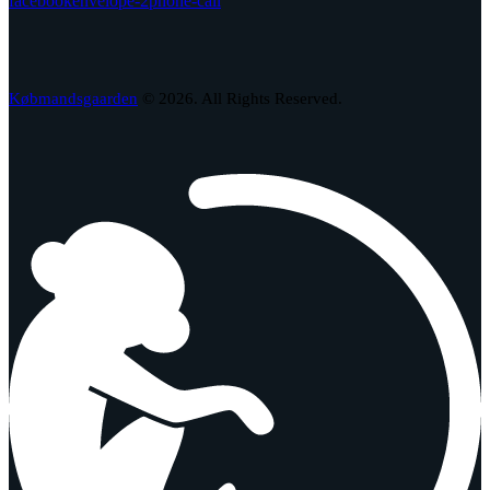
facebook
envelope-2
phone-call
Købmandsgaarden
© 2026. All Rights Reserved.