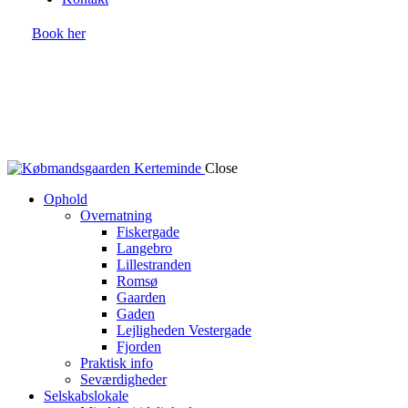
Book her
Close
Ophold
Overnatning
Fiskergade
Langebro
Lillestranden
Romsø
Gaarden
Gaden
Lejligheden Vestergade
Fjorden
Praktisk info
Seværdigheder
Selskabslokale