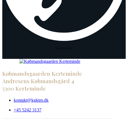
Created by
Købmandsgaarden Kerteminde
Andresens Købmandsgård 4
5300 Kerteminde
kontakt@kgktm.dk
+45 5242 3137