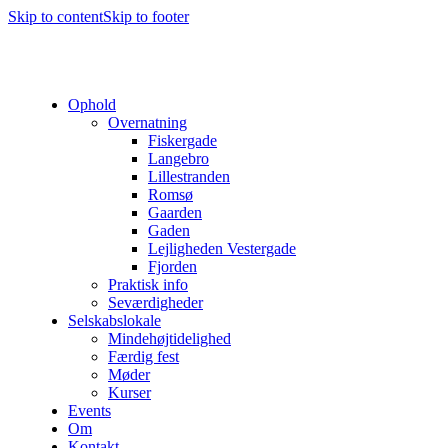
Skip to content
Skip to footer
Ophold
Overnatning
Fiskergade
Langebro
Lillestranden
Romsø
Gaarden
Gaden
Lejligheden Vestergade
Fjorden
Praktisk info
Seværdigheder
Selskabslokale
Mindehøjtidelighed
Færdig fest
Møder
Kurser
Events
Om
Kontakt