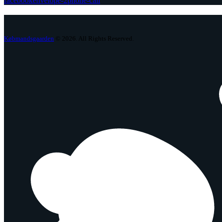
facebook
envelope-2
phone-call
Købmandsgaarden
© 2026. All Rights Reserved.