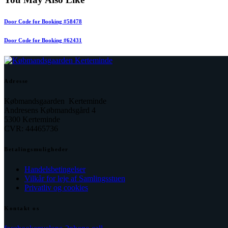
Door Code for Booking #58478
Door Code for Booking #62431
Adresse
Købmandsgaarden Kerteminde
Andresens Købmandsgård 4
5300 Kerteminde
CVR: 44465736
Betalingsmuligheder
Handelsbetingelser
Vilkår for leje af Samlingsstuen
Privatliv og cookies
Kontakt os