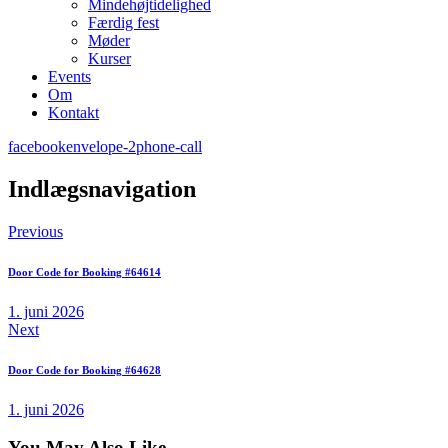
Mindehøjtidelighed
Færdig fest
Møder
Kurser
Events
Om
Kontakt
facebook
envelope-2
phone-call
Indlægsnavigation
Previous
Door Code for Booking #64614
1. juni 2026
Next
Door Code for Booking #64628
1. juni 2026
You May Also Like