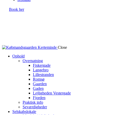
Book her
Close
Ophold
Overnatning
Fiskergade
Langebro
Lillestranden
Romsø
Gaarden
Gaden
Lejligheden Vestergade
Fjorden
Praktisk info
Seværdigheder
Selskabslokale