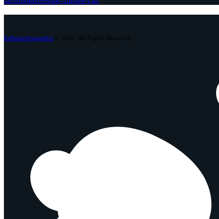
facebook
envelope-2
phone-call
Købmandsgaarden
© 2026. All Rights Reserved.