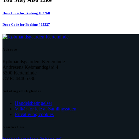
Door Code for Booking #62260
Door Code for Booking #65327
Adresse
Købmandsgaarden Kerteminde
Andresens Købmandsgård 4
5300 Kerteminde
CVR: 44465736
Betalingsmuligheder
Handelsbetingelser
Vilkår for leje af Samlingsstuen
Privatliv og cookies
Kontakt os