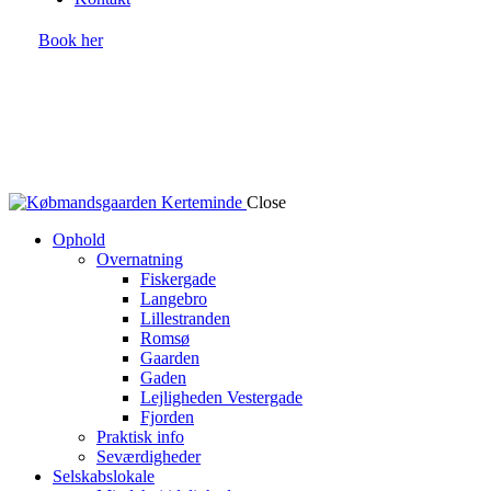
Book her
Close
Ophold
Overnatning
Fiskergade
Langebro
Lillestranden
Romsø
Gaarden
Gaden
Lejligheden Vestergade
Fjorden
Praktisk info
Seværdigheder
Selskabslokale