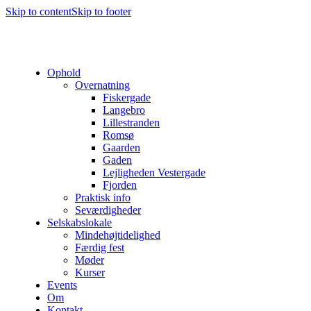
Skip to content
Skip to footer
Ophold
Overnatning
Fiskergade
Langebro
Lillestranden
Romsø
Gaarden
Gaden
Lejligheden Vestergade
Fjorden
Praktisk info
Seværdigheder
Selskabslokale
Mindehøjtidelighed
Færdig fest
Møder
Kurser
Events
Om
Kontakt