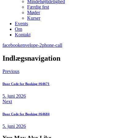
Mindehøjtidelighed
Færdig fest
Møder
Kurser
Events
Om
Kontakt
facebook
envelope-2
phone-call
Indlægsnavigation
Previous
Door Code for Booking #64671
5. juni 2026
Next
Door Code for Booking #64684
5. juni 2026
You May Also Like