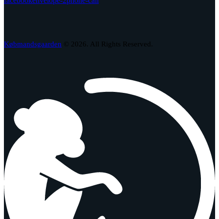
facebook
envelope-2
phone-call
Købmandsgaarden
© 2026. All Rights Reserved.