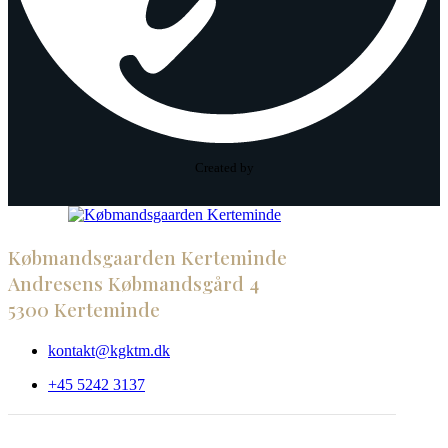
Created by
Købmandsgaarden Kerteminde
Andresens Købmandsgård 4
5300 Kerteminde
kontakt@kgktm.dk
+45 5242 3137