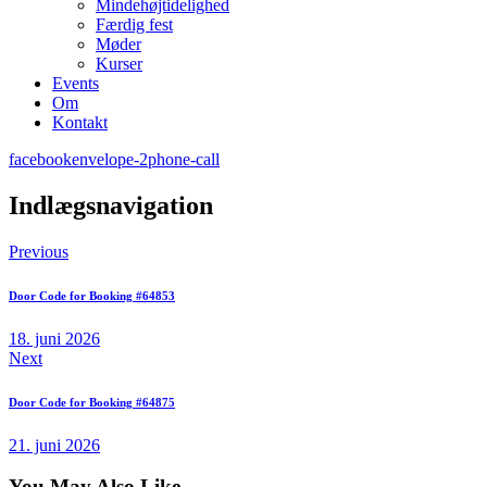
Mindehøjtidelighed
Færdig fest
Møder
Kurser
Events
Om
Kontakt
facebook
envelope-2
phone-call
Indlægsnavigation
Previous
Door Code for Booking #64853
18. juni 2026
Next
Door Code for Booking #64875
21. juni 2026
You May Also Like