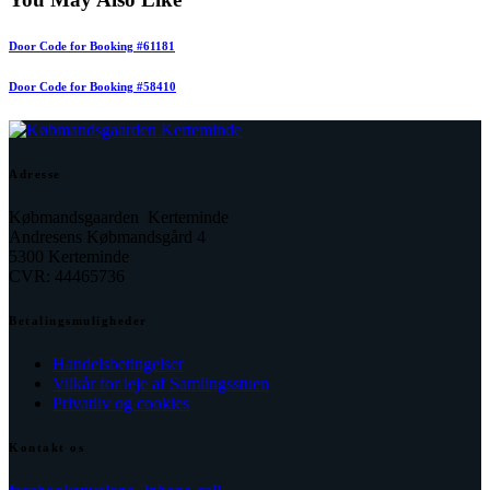
Door Code for Booking #61181
Door Code for Booking #58410
Adresse
Købmandsgaarden Kerteminde
Andresens Købmandsgård 4
5300 Kerteminde
CVR: 44465736
Betalingsmuligheder
Handelsbetingelser
Vilkår for leje af Samlingsstuen
Privatliv og cookies
Kontakt os