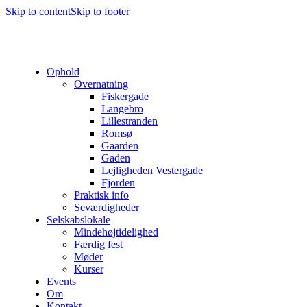
Skip to content
Skip to footer
Ophold
Overnatning
Fiskergade
Langebro
Lillestranden
Romsø
Gaarden
Gaden
Lejligheden Vestergade
Fjorden
Praktisk info
Seværdigheder
Selskabslokale
Mindehøjtidelighed
Færdig fest
Møder
Kurser
Events
Om
Kontakt