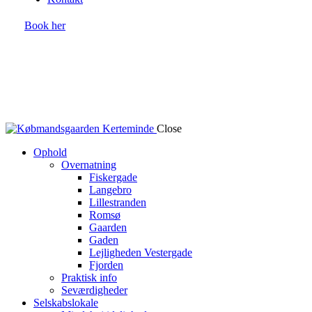
Book her
Close
Ophold
Overnatning
Fiskergade
Langebro
Lillestranden
Romsø
Gaarden
Gaden
Lejligheden Vestergade
Fjorden
Praktisk info
Seværdigheder
Selskabslokale