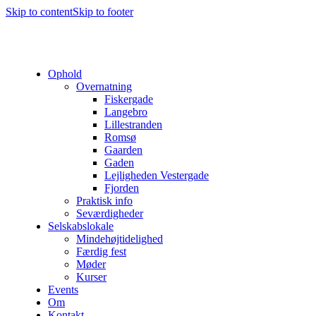
Skip to content
Skip to footer
Ophold
Overnatning
Fiskergade
Langebro
Lillestranden
Romsø
Gaarden
Gaden
Lejligheden Vestergade
Fjorden
Praktisk info
Seværdigheder
Selskabslokale
Mindehøjtidelighed
Færdig fest
Møder
Kurser
Events
Om
Kontakt