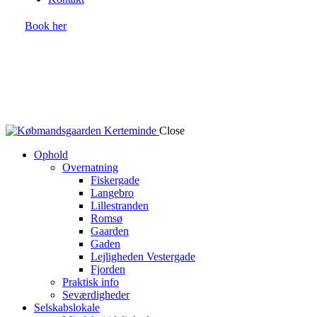
Book her
Close
Ophold
Overnatning
Fiskergade
Langebro
Lillestranden
Romsø
Gaarden
Gaden
Lejligheden Vestergade
Fjorden
Praktisk info
Seværdigheder
Selskabslokale