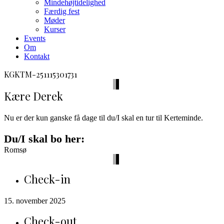
Mindehøjtidelighed
Færdig fest
Møder
Kurser
Events
Om
Kontakt
facebook
envelope-
phone-
KGKTM-251115301731
2
call
Kære Derek
Nu er der kun ganske få dage til du/I skal en tur til Kerteminde.
Du/I skal bo her:
Romsø
Check-in
15. november 2025
Check-out