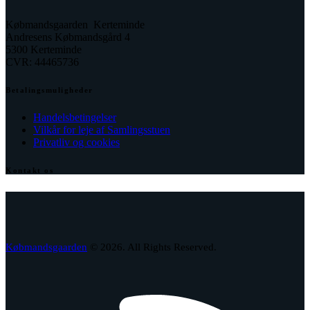
Købmandsgaarden Kerteminde
Andresens Købmandsgård 4
5300 Kerteminde
CVR: 44465736
Betalingsmuligheder
Handelsbetingelser
Vilkår for leje af Samlingsstuen
Privatliv og cookies
Kontakt os
facebook
envelope-
phone-
2
call
Købmandsgaarden
© 2026. All Rights Reserved.