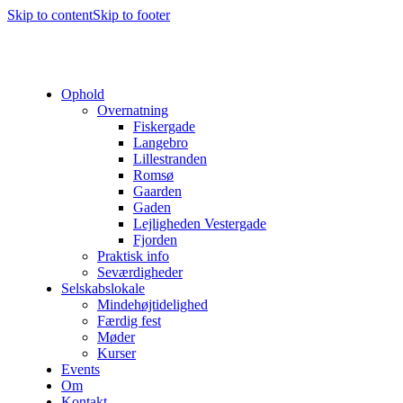
Skip to content
Skip to footer
Ophold
Overnatning
Fiskergade
Langebro
Lillestranden
Romsø
Gaarden
Gaden
Lejligheden Vestergade
Fjorden
Praktisk info
Seværdigheder
Selskabslokale
Mindehøjtidelighed
Færdig fest
Møder
Kurser
Events
Om
Kontakt