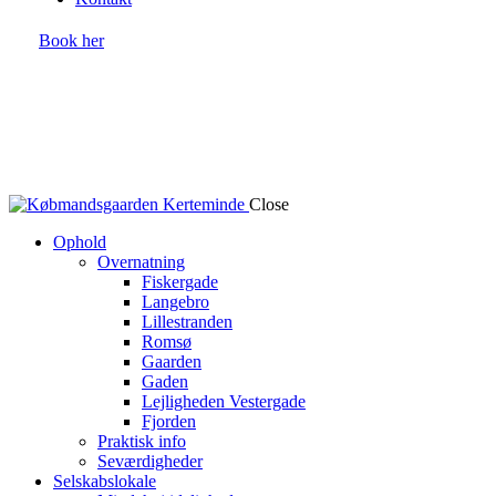
Book her
Close
Ophold
Overnatning
Fiskergade
Langebro
Lillestranden
Romsø
Gaarden
Gaden
Lejligheden Vestergade
Fjorden
Praktisk info
Seværdigheder
Selskabslokale