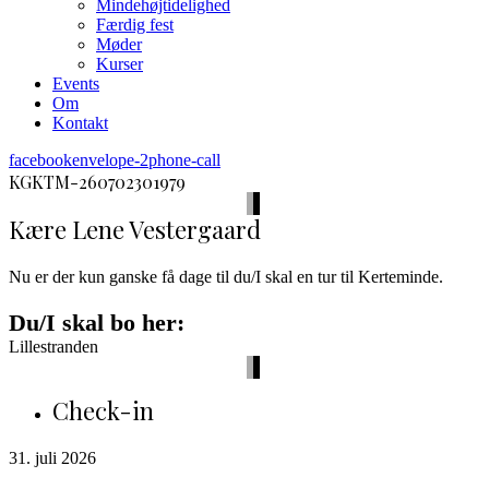
Mindehøjtidelighed
Færdig fest
Møder
Kurser
Events
Om
Kontakt
facebook
envelope-2
phone-call
KGKTM-260702301979
Kære Lene Vestergaard
Nu er der kun ganske få dage til du/I skal en tur til Kerteminde.
Du/I skal bo her:
Lillestranden
Check-in
31. juli 2026