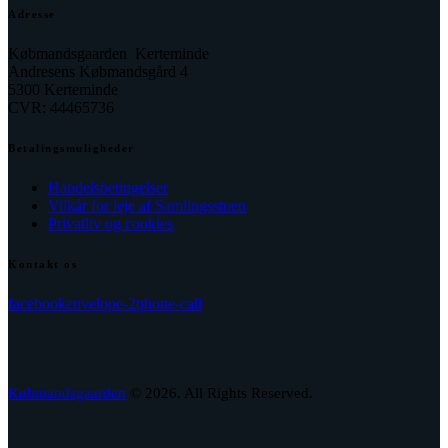
Adresse
Købmandsgaarden Kerteminde
Andresens Købmandsgård 4
5300 Kerteminde
CVR: 44465736
Betalingsmuligheder
Handelsbetingelser
Vilkår for leje af Samlingsstuen
Privatliv og cookies
Kontakt os
facebook
envelope-2
phone-call
Købmandsgaarden
© 2026. All Rights Reserved.