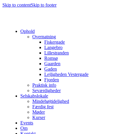
Skip to content
Skip to footer
Ophold
Overnatning
Fiskergade
Langebro
Lillestranden
Romsø
Gaarden
Gaden
Lejligheden Vestergade
Fjorden
Praktisk info
Seværdigheder
Selskabslokale
Mindehøjtidelighed
Færdig fest
Møder
Kurser
Events
Om
Kontakt