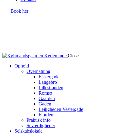
Book her
Close
Ophold
Overnatning
Fiskergade
Langebro
Lillestranden
Romsø
Gaarden
Gaden
Lejligheden Vestergade
Fjorden
Praktisk info
Seværdigheder
Selskabslokale