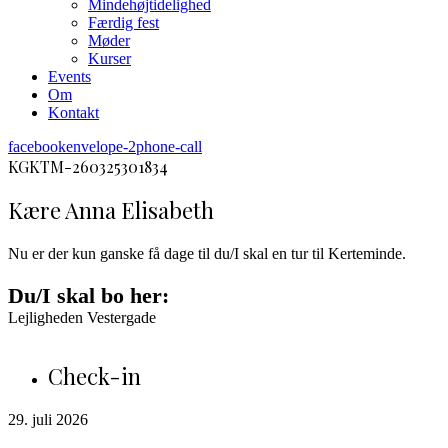
Mindehøjtidelighed
Færdig fest
Møder
Kurser
Events
Om
Kontakt
facebook
envelope-2
phone-call
KGKTM-260325301834
Kære Anna Elisabeth
Nu er der kun ganske få dage til du/I skal en tur til Kerteminde.
Du/I skal bo her:
Lejligheden Vestergade
Check-in
29. juli 2026