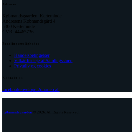
Adresse
Købmandsgaarden Kerteminde
Andresens Købmandsgård 4
5300 Kerteminde
CVR: 44465736
Betalingsmuligheder
Handelsbetingelser
Vilkår for leje af Samlingsstuen
Privatliv og cookies
Kontakt os
facebook
envelope-2
phone-call
Købmandsgaarden
© 2026. All Rights Reserved.