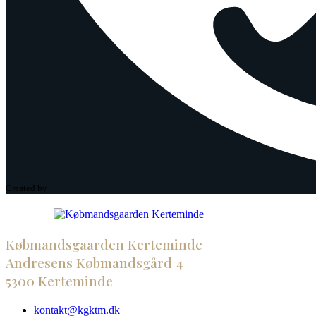
Created by
Købmandsgaarden Kerteminde
Andresens Købmandsgård 4
5300 Kerteminde
kontakt@kgktm.dk