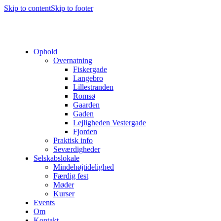
Skip to content
Skip to footer
Ophold
Overnatning
Fiskergade
Langebro
Lillestranden
Romsø
Gaarden
Gaden
Lejligheden Vestergade
Fjorden
Praktisk info
Seværdigheder
Selskabslokale
Mindehøjtidelighed
Færdig fest
Møder
Kurser
Events
Om
Kontakt