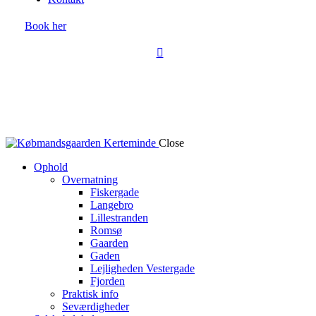
Book her
Close
Ophold
Overnatning
Fiskergade
Langebro
Lillestranden
Romsø
Gaarden
Gaden
Lejligheden Vestergade
Fjorden
Praktisk info
Seværdigheder