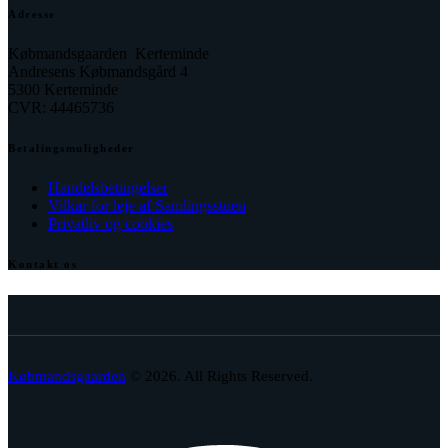
Adresse
Købmandsgaarden Kerteminde
Andresens Købmandsgård 4
5300 Kerteminde
CVR: 44465736
Betalingsmuligheder
Handelsbetingelser
Vilkår for leje af Samlingsstuen
Privatliv og cookies
Kontakt os
facebook
envelope-
phone-
2
call
Købmandsgaarden
© 2026. All Rights Reserved.