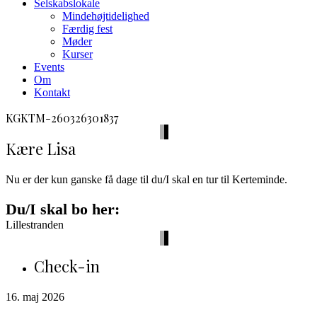
Selskabslokale
Mindehøjtidelighed
Færdig fest
Møder
Kurser
Events
Om
Kontakt
facebook
envelope-
phone-
KGKTM-260326301837
2
call
Kære Lisa
Nu er der kun ganske få dage til du/I skal en tur til Kerteminde.
Du/I skal bo her:
Lillestranden
Check-in
16. maj 2026