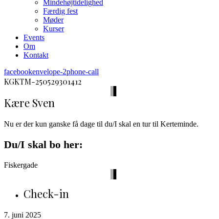
Mindehøjtidelighed
Færdig fest
Møder
Kurser
Events
Om
Kontakt
facebook
envelope-2
phone-call
KGKTM-250529301412
Kære Sven
Nu er der kun ganske få dage til du/I skal en tur til Kerteminde.
Du/I skal bo her:
Fiskergade
Check-in
7. juni 2025