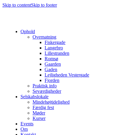
Skip to content
Skip to footer
Ophold
Overnatning
Fiskergade
Langebro
Lillestranden
Romsø
Gaarden
Gaden
Lejligheden Vestergade
Fjorden
Praktisk info
Seværdigheder
Selskabslokale
Mindehøjtidelighed
Færdig fest
Møder
Kurser
Events
Om
Kontakt