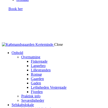
Book her
Close
Ophold
Overnatning
Fiskergade
Langebro
Lillestranden
Romsø
Gaarden
Gaden
Lejligheden Vestergade
Fjorden
Praktisk info
Seværdigheder
Selskabslokale