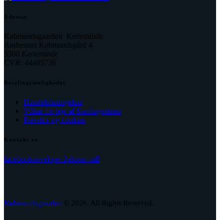
Adresse
Købmandsgaarden Kerteminde
Andresens Købmandsgård 4
5300 Kerteminde
CVR: 44465736
Betalingsmuligheder
Handelsbetingelser
Vilkår for leje af Samlingsstuen
Privatliv og cookies
Kontakt os
facebook
envelope-2
phone-call
Købmandsgaarden
© 2026. All Rights Reserved.