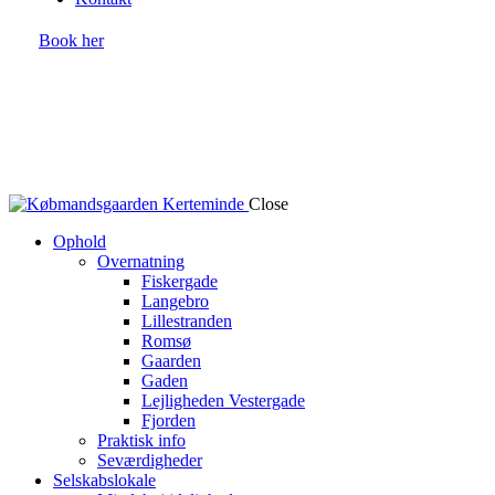
Book her
Close
Ophold
Overnatning
Fiskergade
Langebro
Lillestranden
Romsø
Gaarden
Gaden
Lejligheden Vestergade
Fjorden
Praktisk info
Seværdigheder
Selskabslokale