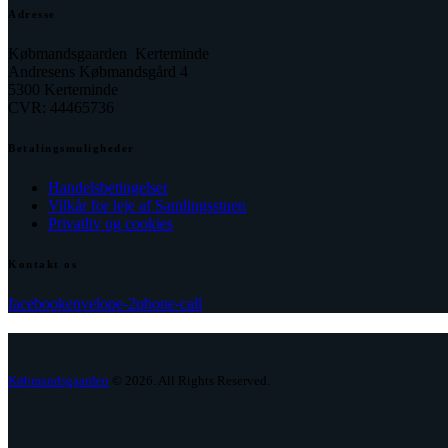
Adresse
Købmandsgaarden Kerteminde
Andresens Købmandsgård 4
5300 Kerteminde
CVR: 44465736
Betalingsmuligheder
Handelsbetingelser
Vilkår for leje af Samlingsstuen
Privatliv og cookies
Kontakt os
facebook
envelope-2
phone-call
Købmandsgaarden
© 2026. All Rights Reserved.