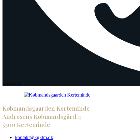
Created by
Købmandsgaarden Kerteminde
Andresens Købmandsgård 4
5300 Kerteminde
kontakt@kgktm.dk