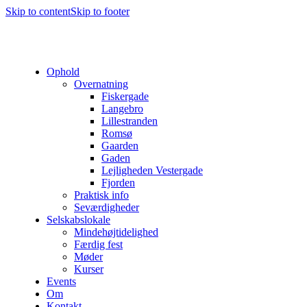
Skip to content
Skip to footer
Ophold
Overnatning
Fiskergade
Langebro
Lillestranden
Romsø
Gaarden
Gaden
Lejligheden Vestergade
Fjorden
Praktisk info
Seværdigheder
Selskabslokale
Mindehøjtidelighed
Færdig fest
Møder
Kurser
Events
Om
Kontakt