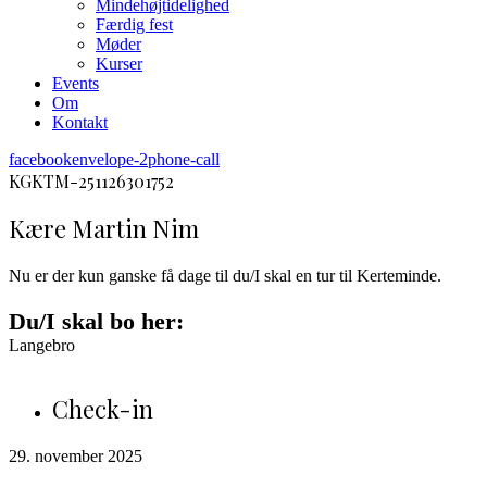
Mindehøjtidelighed
Færdig fest
Møder
Kurser
Events
Om
Kontakt
facebook
envelope-2
phone-call
KGKTM-251126301752
Kære Martin Nim
Nu er der kun ganske få dage til du/I skal en tur til Kerteminde.
Du/I skal bo her:
Langebro
Check-in
29. november 2025