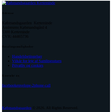
Adresse
Købmandsgaarden Kerteminde
Andresens Købmandsgård 4
5300 Kerteminde
CVR: 44465736
Betalingsmuligheder
Handelsbetingelser
Vilkår for leje af Samlingsstuen
Privatliv og cookies
Kontakt os
facebook
envelope-2
phone-call
Købmandsgaarden
© 2026. All Rights Reserved.