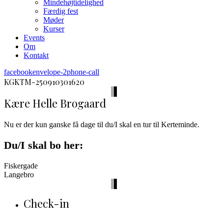
Mindehøjtidelighed
Færdig fest
Møder
Kurser
Events
Om
Kontakt
facebook
envelope-2
phone-call
KGKTM-250910301620
Kære Helle Brogaard
Nu er der kun ganske få dage til du/I skal en tur til Kerteminde.
Du/I skal bo her:
Fiskergade
Langebro
Check-in