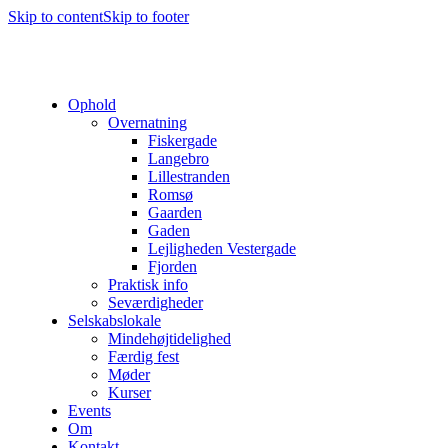
Skip to content
Skip to footer
Ophold
Overnatning
Fiskergade
Langebro
Lillestranden
Romsø
Gaarden
Gaden
Lejligheden Vestergade
Fjorden
Praktisk info
Seværdigheder
Selskabslokale
Mindehøjtidelighed
Færdig fest
Møder
Kurser
Events
Om
Kontakt