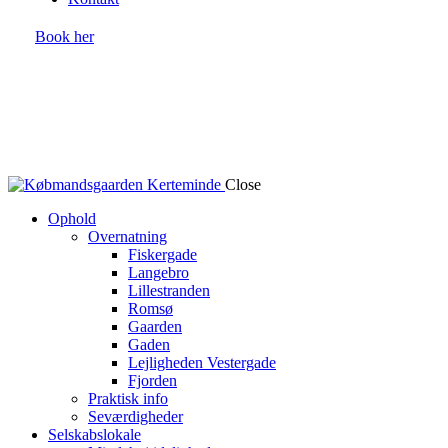
Book her
Close
Ophold
Overnatning
Fiskergade
Langebro
Lillestranden
Romsø
Gaarden
Gaden
Lejligheden Vestergade
Fjorden
Praktisk info
Seværdigheder
Selskabslokale