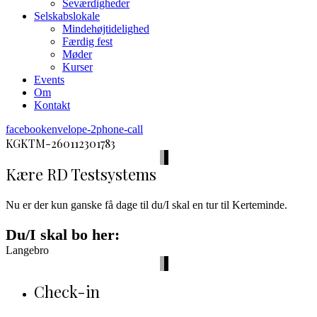
Seværdigheder
Selskabslokale
Mindehøjtidelighed
Færdig fest
Møder
Kurser
Events
Om
Kontakt
facebook
envelope-2
phone-call
KGKTM-260112301783
Kære RD Testsystems
Nu er der kun ganske få dage til du/I skal en tur til Kerteminde.
Du/I skal bo her:
Langebro
Check-in