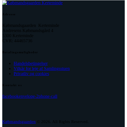
Adresse
Købmandsgaarden Kerteminde
Andresens Købmandsgård 4
5300 Kerteminde
CVR: 44465736
Betalingsmuligheder
Handelsbetingelser
Vilkår for leje af Samlingsstuen
Privatliv og cookies
Kontakt os
facebook
envelope-2
phone-call
Købmandsgaarden
© 2026. All Rights Reserved.