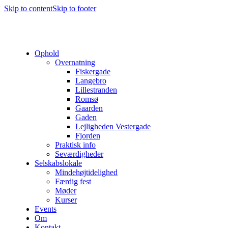
Skip to content
Skip to footer
Ophold
Overnatning
Fiskergade
Langebro
Lillestranden
Romsø
Gaarden
Gaden
Lejligheden Vestergade
Fjorden
Praktisk info
Seværdigheder
Selskabslokale
Mindehøjtidelighed
Færdig fest
Møder
Kurser
Events
Om
Kontakt