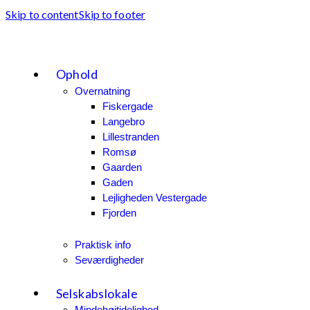
Skip to content
Skip to footer
Ophold
Overnatning
Fiskergade
Langebro
Lillestranden
Romsø
Gaarden
Gaden
Lejligheden Vestergade
Fjorden
Praktisk info
Seværdigheder
Selskabslokale
Mindehøjtidelighed