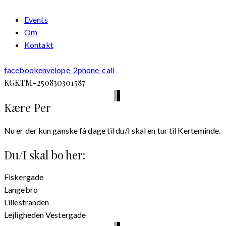
Events
Om
Kontakt
facebook
envelope-2
phone-call
KGKTM-250830301587
Kære Per
Nu er der kun ganske få dage til du/I skal en tur til Kerteminde.
Du/I skal bo her:
Fiskergade
Langebro
Lillestranden
Lejligheden Vestergade