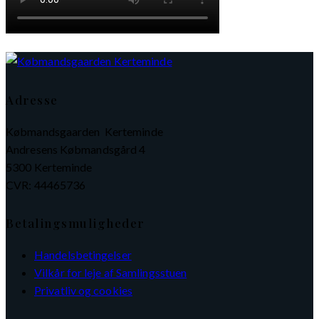
Adresse
Købmandsgaarden Kerteminde
Andresens Købmandsgård 4
5300 Kerteminde
CVR: 44465736
Betalingsmuligheder
Handelsbetingelser
Vilkår for leje af Samlingsstuen
Privatliv og cookies