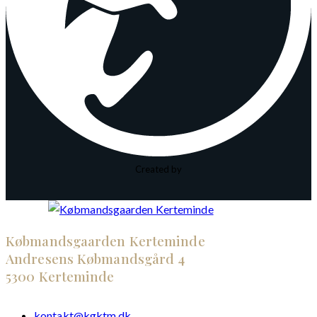
Created by
Købmandsgaarden Kerteminde
Andresens Købmandsgård 4
5300 Kerteminde
kontakt@kgktm.dk