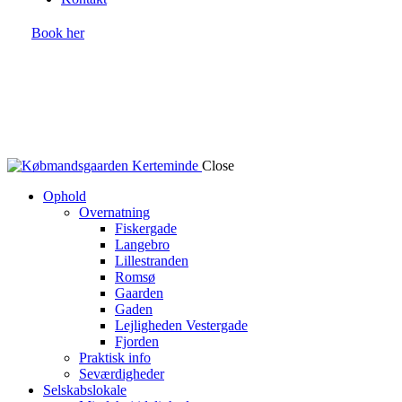
Book her
Close
Ophold
Overnatning
Fiskergade
Langebro
Lillestranden
Romsø
Gaarden
Gaden
Lejligheden Vestergade
Fjorden
Praktisk info
Seværdigheder
Selskabslokale