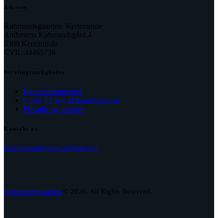
Adresse
Købmandsgaarden Kerteminde
Andresens Købmandsgård 4
5300 Kerteminde
CVR: 44465736
Betalingsmuligheder
Handelsbetingelser
Vilkår for leje af Samlingsstuen
Privatliv og cookies
Kontakt os
facebook
envelope-2
phone-call
Købmandsgaarden
© 2026. All Rights Reserved.