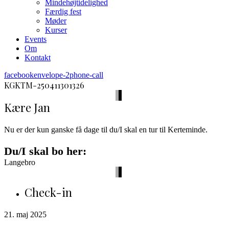
Mindehøjtidelighed
Færdig fest
Møder
Kurser
Events
Om
Kontakt
facebook
envelope-2
phone-call
KGKTM-250411301326
Kære Jan
Nu er der kun ganske få dage til du/I skal en tur til Kerteminde.
Du/I skal bo her:
Langebro
Check-in
21. maj 2025