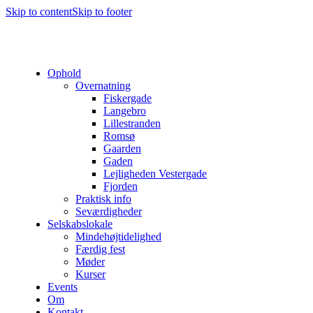
Skip to content
Skip to footer
Ophold
Overnatning
Fiskergade
Langebro
Lillestranden
Romsø
Gaarden
Gaden
Lejligheden Vestergade
Fjorden
Praktisk info
Seværdigheder
Selskabslokale
Mindehøjtidelighed
Færdig fest
Møder
Kurser
Events
Om
Kontakt