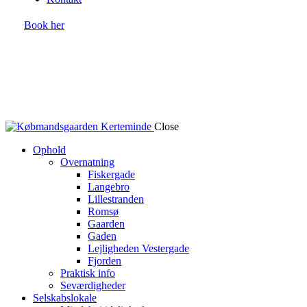
Book her
Close
Ophold
Overnatning
Fiskergade
Langebro
Lillestranden
Romsø
Gaarden
Gaden
Lejligheden Vestergade
Fjorden
Praktisk info
Seværdigheder
Selskabslokale