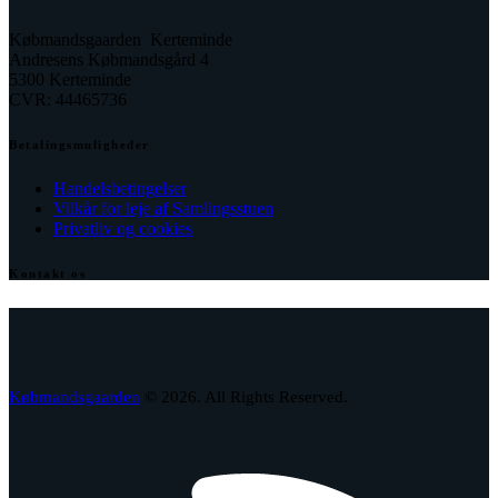
Købmandsgaarden Kerteminde
Andresens Købmandsgård 4
5300 Kerteminde
CVR: 44465736
Betalingsmuligheder
Handelsbetingelser
Vilkår for leje af Samlingsstuen
Privatliv og cookies
Kontakt os
facebook
envelope-
phone-
2
call
Købmandsgaarden
© 2026. All Rights Reserved.