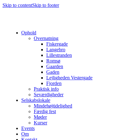
Skip to content
Skip to footer
Ophold
Overnatning
Fiskergade
Langebro
Lillestranden
Romsø
Gaarden
Gaden
Lejligheden Vestergade
Fjorden
Praktisk info
Seværdigheder
Selskabslokale
Mindehøjtidelighed
Færdig fest
Møder
Kurser
Events
Om
Kontakt