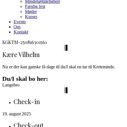
Mindehøjtidelighed
Færdig fest
Møder
Kurser
Events
Om
Kontakt
facebook
envelope-
phone-
KGKTM-250816301561
2
call
Kære Vilhelm
Nu er der kun ganske få dage til du/I skal en tur til Kerteminde.
Du/I skal bo her:
Langebro
Check-in
19. august 2025
Check-out