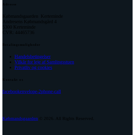
Adresse
Købmandsgaarden Kerteminde
Andresens Købmandsgård 4
5300 Kerteminde
CVR: 44465736
Betalingsmuligheder
Handelsbetingelser
Vilkår for leje af Samlingsstuen
Privatliv og cookies
Kontakt os
facebook
envelope-2
phone-call
Købmandsgaarden
© 2026. All Rights Reserved.