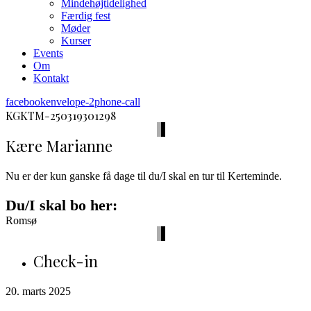
Mindehøjtidelighed
Færdig fest
Møder
Kurser
Events
Om
Kontakt
facebook
envelope-2
phone-call
KGKTM-250319301298
Kære Marianne
Nu er der kun ganske få dage til du/I skal en tur til Kerteminde.
Du/I skal bo her:
Romsø
Check-in
20. marts 2025