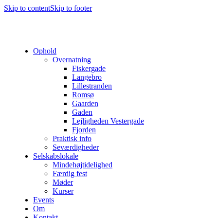
Skip to content
Skip to footer
Ophold
Overnatning
Fiskergade
Langebro
Lillestranden
Romsø
Gaarden
Gaden
Lejligheden Vestergade
Fjorden
Praktisk info
Seværdigheder
Selskabslokale
Mindehøjtidelighed
Færdig fest
Møder
Kurser
Events
Om
Kontakt