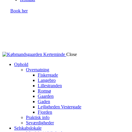
Book her
Close
Ophold
Overnatning
Fiskergade
Langebro
Lillestranden
Romsø
Gaarden
Gaden
Lejligheden Vestergade
Fjorden
Praktisk info
Seværdigheder
Selskabslokale