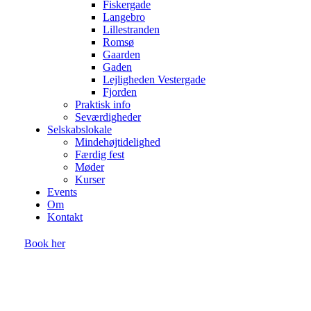
Fiskergade
Langebro
Lillestranden
Romsø
Gaarden
Gaden
Lejligheden Vestergade
Fjorden
Praktisk info
Seværdigheder
Selskabslokale
Mindehøjtidelighed
Færdig fest
Møder
Kurser
Events
Om
Kontakt
Book her