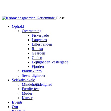
Close
Ophold
Overnatning
Fiskergade
Langebro
Lillestranden
Romsø
Gaarden
Gaden
Lejligheden Vestergade
Fjorden
Praktisk info
Seværdigheder
Selskabslokale
Mindehøjtidelighed
Færdig fest
Møder
Kurser
Events
Om