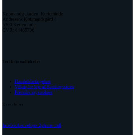
Købmandsgaarden Kerteminde
Andresens Købmandsgård 4
5300 Kerteminde
CVR: 44465736
Betalingsmuligheder
Handelsbetingelser
Vilkår for leje af Samlingsstuen
Privatliv og cookies
Kontakt os
facebook
envelope-2
phone-call