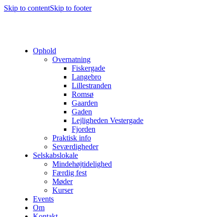
Skip to content
Skip to footer
Ophold
Overnatning
Fiskergade
Langebro
Lillestranden
Romsø
Gaarden
Gaden
Lejligheden Vestergade
Fjorden
Praktisk info
Seværdigheder
Selskabslokale
Mindehøjtidelighed
Færdig fest
Møder
Kurser
Events
Om
Kontakt