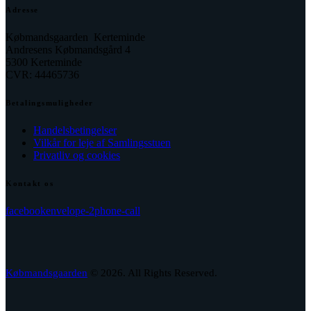
Adresse
Købmandsgaarden Kerteminde
Andresens Købmandsgård 4
5300 Kerteminde
CVR: 44465736
Betalingsmuligheder
Handelsbetingelser
Vilkår for leje af Samlingsstuen
Privatliv og cookies
Kontakt os
facebook
envelope-2
phone-call
Købmandsgaarden
© 2026. All Rights Reserved.