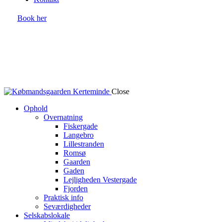
Book her
Close
Ophold
Overnatning
Fiskergade
Langebro
Lillestranden
Romsø
Gaarden
Gaden
Lejligheden Vestergade
Fjorden
Praktisk info
Seværdigheder
Selskabslokale