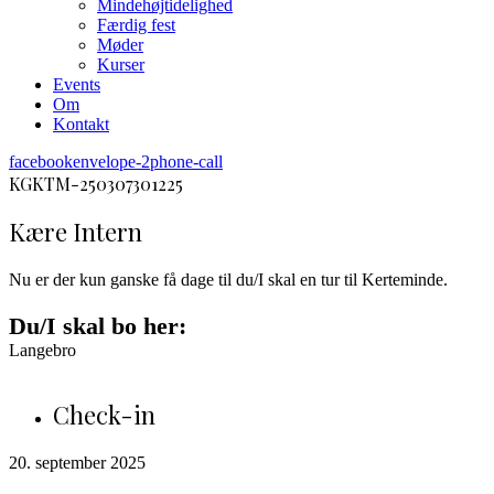
Mindehøjtidelighed
Færdig fest
Møder
Kurser
Events
Om
Kontakt
facebook
envelope-2
phone-call
KGKTM-250307301225
Kære Intern
Nu er der kun ganske få dage til du/I skal en tur til Kerteminde.
Du/I skal bo her:
Langebro
Check-in
20. september 2025