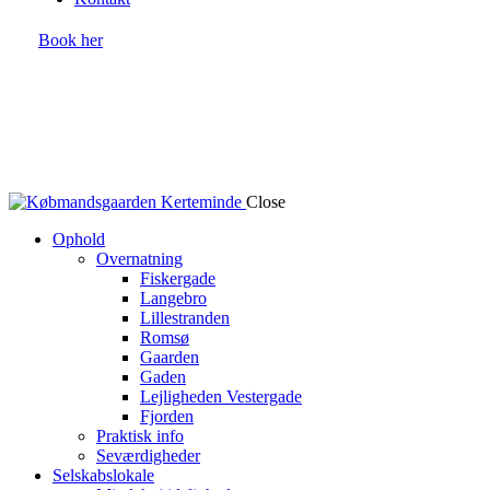
Book her
Close
Ophold
Overnatning
Fiskergade
Langebro
Lillestranden
Romsø
Gaarden
Gaden
Lejligheden Vestergade
Fjorden
Praktisk info
Seværdigheder
Selskabslokale