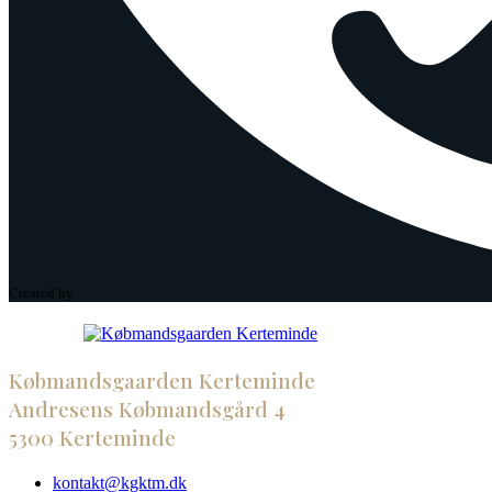
Created by
Købmandsgaarden Kerteminde
Andresens Købmandsgård 4
5300 Kerteminde
kontakt@kgktm.dk