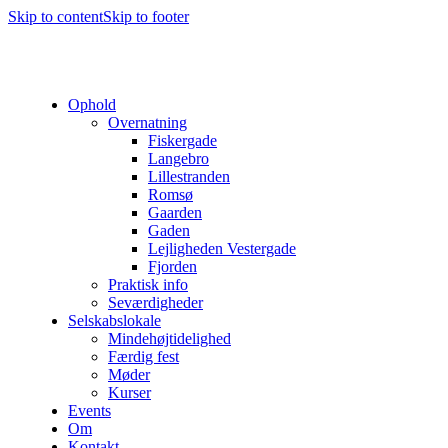
Skip to content
Skip to footer
Ophold
Overnatning
Fiskergade
Langebro
Lillestranden
Romsø
Gaarden
Gaden
Lejligheden Vestergade
Fjorden
Praktisk info
Seværdigheder
Selskabslokale
Mindehøjtidelighed
Færdig fest
Møder
Kurser
Events
Om
Kontakt