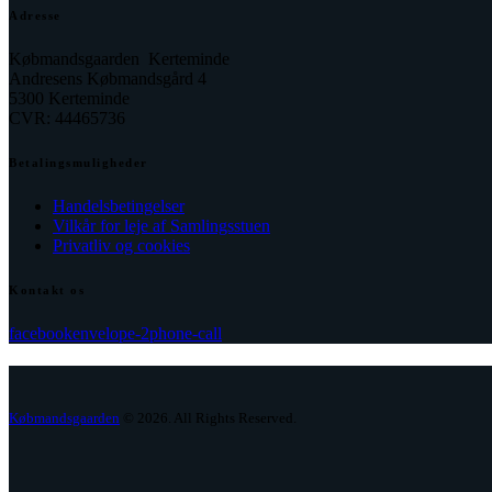
Adresse
Købmandsgaarden Kerteminde
Andresens Købmandsgård 4
5300 Kerteminde
CVR: 44465736
Betalingsmuligheder
Handelsbetingelser
Vilkår for leje af Samlingsstuen
Privatliv og cookies
Kontakt os
facebook
envelope-2
phone-call
Købmandsgaarden
© 2026. All Rights Reserved.