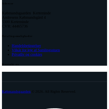
Adresse
Købmandsgaarden Kerteminde
Andresens Købmandsgård 4
5300 Kerteminde
CVR: 44465736
Betalingsmuligheder
Handelsbetingelser
Vilkår for leje af Samlingsstuen
Privatliv og cookies
Kontakt os
facebook
envelope-
phone-
2
call
Købmandsgaarden
© 2026. All Rights Reserved.