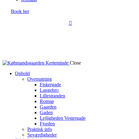
Book her
Close
Ophold
Overnatning
Fiskergade
Langebro
Lillestranden
Romsø
Gaarden
Gaden
Lejligheden Vestergade
Fjorden
Praktisk info
Seværdigheder