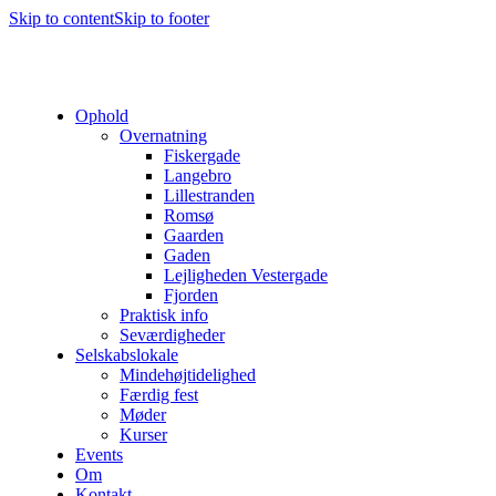
Skip to content
Skip to footer
Ophold
Overnatning
Fiskergade
Langebro
Lillestranden
Romsø
Gaarden
Gaden
Lejligheden Vestergade
Fjorden
Praktisk info
Seværdigheder
Selskabslokale
Mindehøjtidelighed
Færdig fest
Møder
Kurser
Events
Om
Kontakt