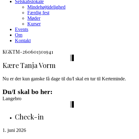
Selskabslokale
Mindehøjtidelighed
Færdig fest
Møder
Kurser
Events
Om
Kontakt
facebook
envelope-
phone-
KGKTM-260601301941
2
call
Kære Tanja Vorm
Nu er der kun ganske få dage til du/I skal en tur til Kerteminde.
Du/I skal bo her:
Langebro
Check-in
1. juni 2026