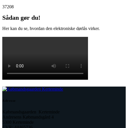
37208
Sådan gør du!
Her kan du se, hvordan den elektroniske dørlås virker.
Adresse
Købmandsgaarden Kerteminde
Andresens Købmandsgård 4
5300 Kerteminde
CVR: 44465736