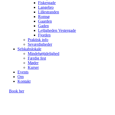
Fiskergade
Langebro
Lillestranden
Romsø
Gaarden
Gaden
Lejligheden Vestergade
Fjorden
Praktisk info
Seværdigheder
Selskabslokale
Mindehøjtidelighed
Færdig fest
Møder
Kurser
Events
Om
Kontakt
Book her