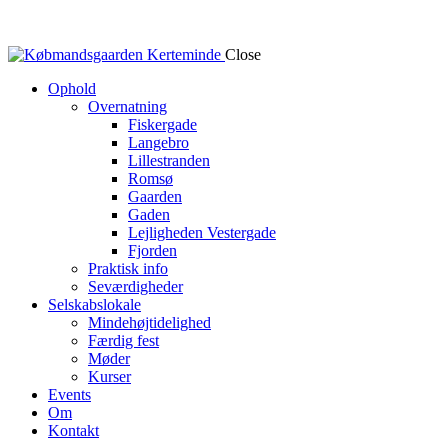
Close
Ophold
Overnatning
Fiskergade
Langebro
Lillestranden
Romsø
Gaarden
Gaden
Lejligheden Vestergade
Fjorden
Praktisk info
Seværdigheder
Selskabslokale
Mindehøjtidelighed
Færdig fest
Møder
Kurser
Events
Om
Kontakt