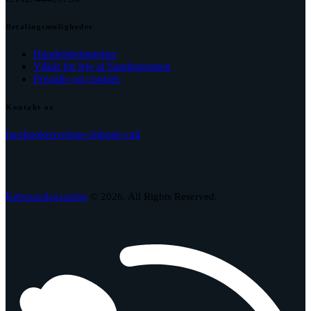
Betalingsmuligheder
Handelsbetingelser
Vilkår for leje af Samlingsstuen
Privatliv og cookies
Kontakt os
facebook
envelope-2
phone-call
Købmandsgaarden
© 2026. All Rights Reserved.