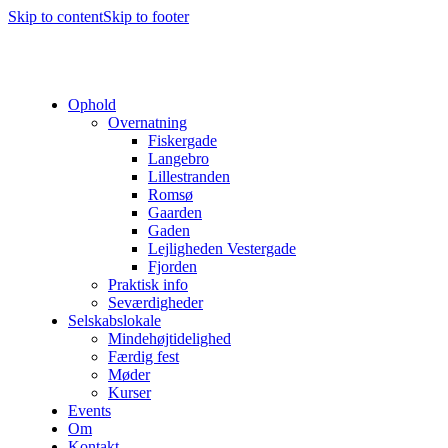
Skip to content
Skip to footer
Ophold
Overnatning
Fiskergade
Langebro
Lillestranden
Romsø
Gaarden
Gaden
Lejligheden Vestergade
Fjorden
Praktisk info
Seværdigheder
Selskabslokale
Mindehøjtidelighed
Færdig fest
Møder
Kurser
Events
Om
Kontakt