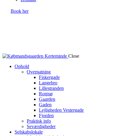
Book her
Close
Ophold
Overnatning
Fiskergade
Langebro
Lillestranden
Romsø
Gaarden
Gaden
Lejligheden Vestergade
Fjorden
Praktisk info
Seværdigheder
Selskabslokale