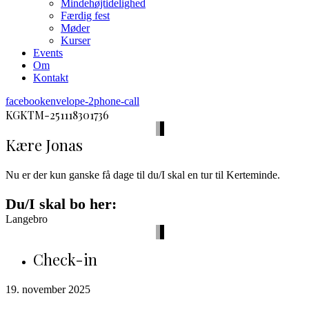
Mindehøjtidelighed
Færdig fest
Møder
Kurser
Events
Om
Kontakt
facebook
envelope-2
phone-call
KGKTM-251118301736
Kære Jonas
Nu er der kun ganske få dage til du/I skal en tur til Kerteminde.
Du/I skal bo her:
Langebro
Check-in
19. november 2025