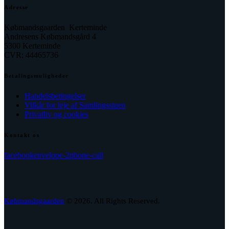
Adresse
Købmandsgaarden Kerteminde
Andresens Købmandsgård 4
5300 Kerteminde
CVR: 44465736
Betalingsmuligheder
Handelsbetingelser
Vilkår for leje af Samlingsstuen
Privatliv og cookies
Kontakt os
facebook
envelope-2
phone-call
Købmandsgaarden
© 2026. All Rights Reserved.