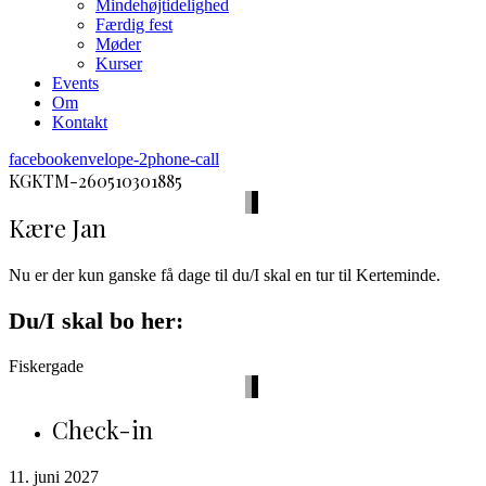
Mindehøjtidelighed
Færdig fest
Møder
Kurser
Events
Om
Kontakt
facebook
envelope-2
phone-call
KGKTM-260510301885
Kære Jan
Nu er der kun ganske få dage til du/I skal en tur til Kerteminde.
Du/I skal bo her:
Fiskergade
Check-in
11. juni 2027