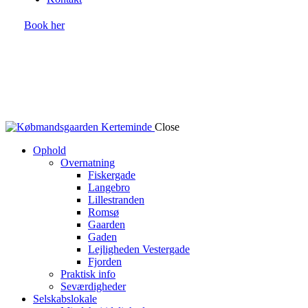
Book her
Close
Ophold
Overnatning
Fiskergade
Langebro
Lillestranden
Romsø
Gaarden
Gaden
Lejligheden Vestergade
Fjorden
Praktisk info
Seværdigheder
Selskabslokale