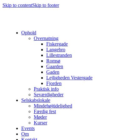
Skip to content
Skip to footer
Ophold
Overnatning
Fiskergade
Langebro
Lillestranden
Romsø
Gaarden
Gaden
Lejligheden Vestergade
Fjorden
Praktisk info
Seværdigheder
Selskabslokale
Mindehøjtidelighed
Færdig fest
Møder
Kurser
Events
Om
Kontakt