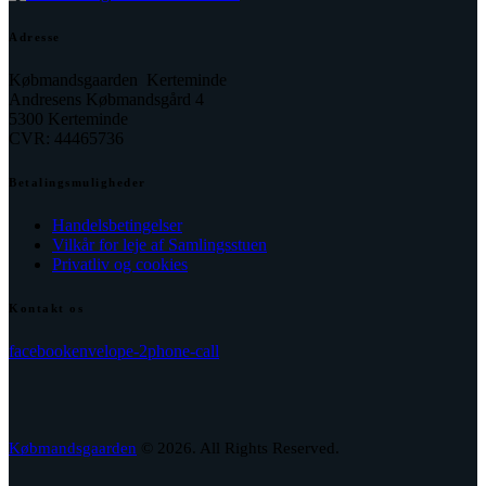
Adresse
Købmandsgaarden Kerteminde
Andresens Købmandsgård 4
5300 Kerteminde
CVR: 44465736
Betalingsmuligheder
Handelsbetingelser
Vilkår for leje af Samlingsstuen
Privatliv og cookies
Kontakt os
facebook
envelope-2
phone-call
Købmandsgaarden
© 2026. All Rights Reserved.