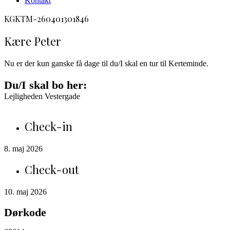
Kontakt
facebook
envelope-
phone-
KGKTM-260401301846
2
call
Kære Peter
Nu er der kun ganske få dage til du/I skal en tur til Kerteminde.
Du/I skal bo her:
Lejligheden Vestergade
Check-in
8. maj 2026
Check-out
10. maj 2026
Dørkode