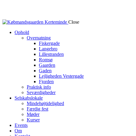
Close
Ophold
Overnatning
Fiskergade
Langebro
Lillestranden
Romsø
Gaarden
Gaden
Lejligheden Vestergade
Fjorden
Praktisk info
Seværdigheder
Selskabslokale
Mindehøjtidelighed
Færdig fest
Møder
Kurser
Events
Om