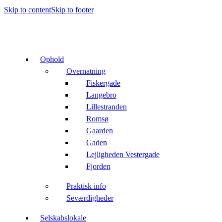
Skip to content
Skip to footer
Ophold
Overnatning
Fiskergade
Langebro
Lillestranden
Romsø
Gaarden
Gaden
Lejligheden Vestergade
Fjorden
Praktisk info
Seværdigheder
Selskabslokale