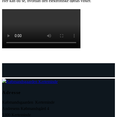
Her kan du se, hvordan den elektroniske dørlås virker.
Adresse
Købmandsgaarden Kerteminde
Andresens Købmandsgård 4
5300 Kerteminde