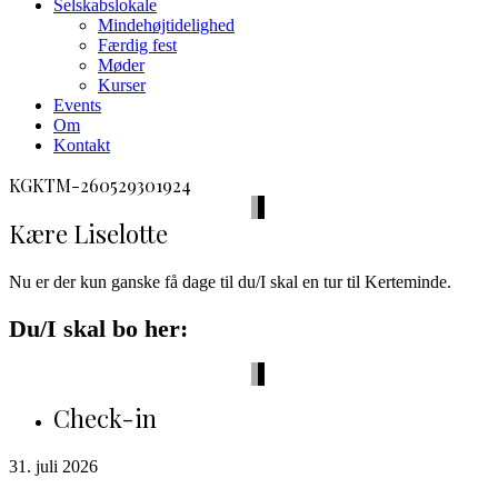
Selskabslokale
Mindehøjtidelighed
Færdig fest
Møder
Kurser
Events
Om
Kontakt
facebook
envelope-
phone-
KGKTM-260529301924
2
call
Kære Liselotte
Nu er der kun ganske få dage til du/I skal en tur til Kerteminde.
Du/I skal bo her:
Check-in
31. juli 2026