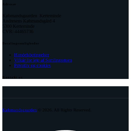
Adresse
Købmandsgaarden Kerteminde
Andresens Købmandsgård 4
5300 Kerteminde
CVR: 44465736
Betalingsmuligheder
Handelsbetingelser
Vilkår for leje af Samlingsstuen
Privatliv og cookies
Kontakt os
facebook
envelope-
phone-
2
call
Købmandsgaarden
© 2026. All Rights Reserved.