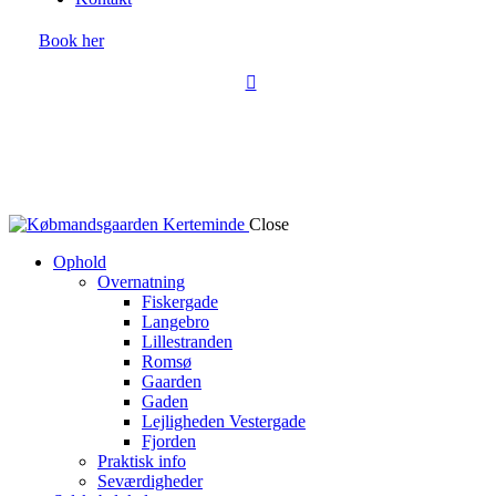
Book her
Close
Ophold
Overnatning
Fiskergade
Langebro
Lillestranden
Romsø
Gaarden
Gaden
Lejligheden Vestergade
Fjorden
Praktisk info
Seværdigheder