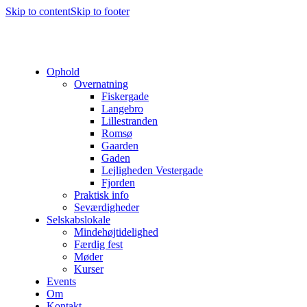
Skip to content
Skip to footer
Ophold
Overnatning
Fiskergade
Langebro
Lillestranden
Romsø
Gaarden
Gaden
Lejligheden Vestergade
Fjorden
Praktisk info
Seværdigheder
Selskabslokale
Mindehøjtidelighed
Færdig fest
Møder
Kurser
Events
Om
Kontakt