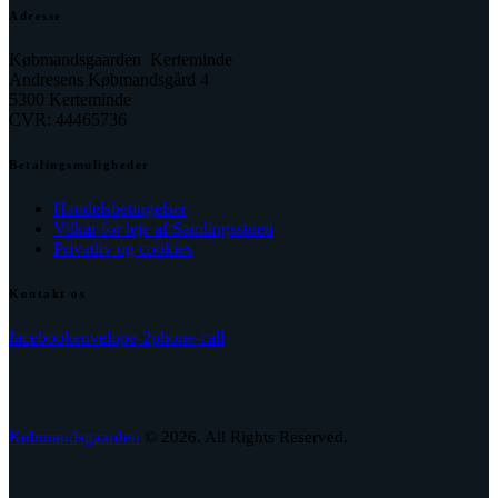
Adresse
Købmandsgaarden Kerteminde
Andresens Købmandsgård 4
5300 Kerteminde
CVR: 44465736
Betalingsmuligheder
Handelsbetingelser
Vilkår for leje af Samlingsstuen
Privatliv og cookies
Kontakt os
facebook
envelope-2
phone-call
Købmandsgaarden
© 2026. All Rights Reserved.