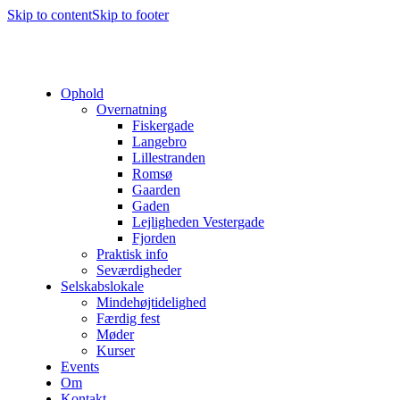
Skip to content
Skip to footer
Ophold
Overnatning
Fiskergade
Langebro
Lillestranden
Romsø
Gaarden
Gaden
Lejligheden Vestergade
Fjorden
Praktisk info
Seværdigheder
Selskabslokale
Mindehøjtidelighed
Færdig fest
Møder
Kurser
Events
Om
Kontakt