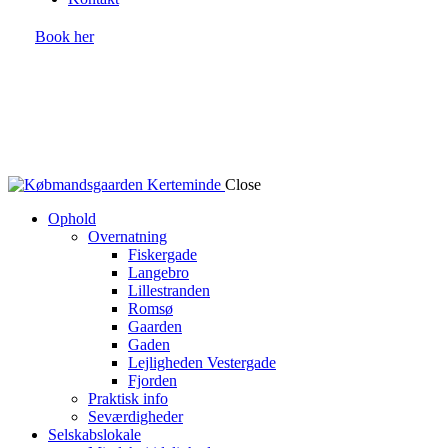
Book her
Close
Ophold
Overnatning
Fiskergade
Langebro
Lillestranden
Romsø
Gaarden
Gaden
Lejligheden Vestergade
Fjorden
Praktisk info
Seværdigheder
Selskabslokale