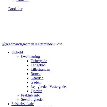
Book her
Close
Ophold
Overnatning
Fiskergade
Langebro
Lillestranden
Romsø
Gaarden
Gaden
Lejligheden Vestergade
Fjorden
Praktisk info
Seværdigheder
Selskabslokale