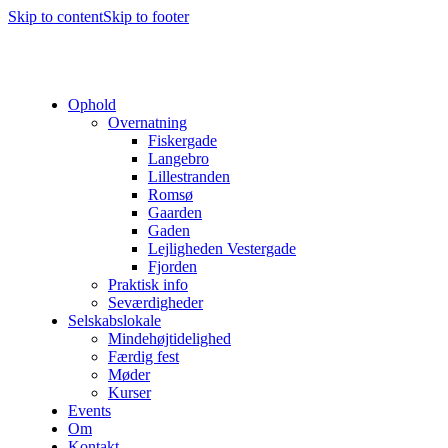
Skip to content
Skip to footer
Ophold
Overnatning
Fiskergade
Langebro
Lillestranden
Romsø
Gaarden
Gaden
Lejligheden Vestergade
Fjorden
Praktisk info
Seværdigheder
Selskabslokale
Mindehøjtidelighed
Færdig fest
Møder
Kurser
Events
Om
Kontakt