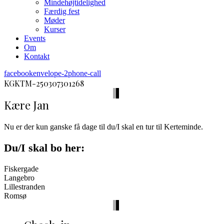
Mindehøjtidelighed
Færdig fest
Møder
Kurser
Events
Om
Kontakt
facebook
envelope-2
phone-call
KGKTM-250307301268
Kære Jan
Nu er der kun ganske få dage til du/I skal en tur til Kerteminde.
Du/I skal bo her:
Fiskergade
Langebro
Lillestranden
Romsø