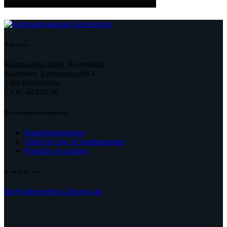
Adresse
Købmandsgaarden Kerteminde
Andresens Købmandsgård 4
5300 Kerteminde
CVR: 44465736
Betalingsmuligheder
Handelsbetingelser
Vilkår for leje af Samlingsstuen
Privatliv og cookies
Kontakt os
facebook
envelope-2
phone-call